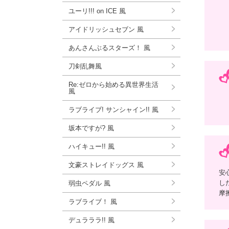
ユーリ!!! on ICE 風
アイドリッシュセブン 風
あんさんぶるスターズ！ 風
刀剣乱舞風
Re:ゼロから始める異世界生活
風
ラブライブ! サンシャイン!! 風
坂本ですが? 風
ハイキュー!! 風
文豪ストレイドッグス 風
安
し
弱虫ペダル 風
摩
ラブライブ！ 風
デュラララ!! 風