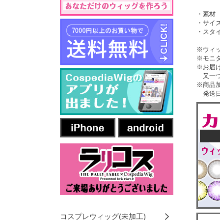
・素材
・サイズ
・スタイ
※ウィ
※モニ
※お届
又一つ
※商品
発送日
コスプレウィッグ(未加工)