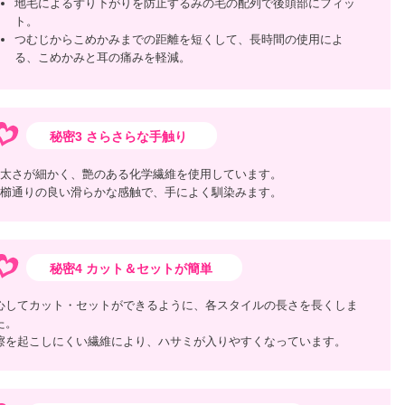
地毛によるずり下がりを防止するみの毛の配列で後頭部にフィッ
ト。
つむじからこめかみまでの距離を短くして、長時間の使用によ
る、こめかみと耳の痛みを軽減。
秘密3 さらさらな手触り
太さが細かく、艶のある化学繊維を使用しています。
櫛通りの良い滑らかな感触で、手によく馴染みます。
秘密4 カット＆セットが簡単
心してカット・セットができるように、各スタイルの長さを長くしま
た。
擦を起こしにくい繊維により、ハサミが入りやすくなっています。