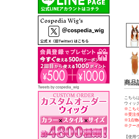
商品
Tweets by cospedia_wig
こちら
ウィッ
※こち
※受注
※1点
※クー
【使用