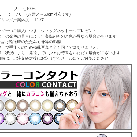
 : 人工毛100%
 : フリー(頭囲54～60cm対応です)
リング推奨温度 :140℃
ッグ一つご購入につき、ウィッグネット一つプレゼント
ターの発色の具合によって実際のものと色が異なる場合があります
け品は輸送時のたたみぐせ等の影響、
一つ手作りのため掲載写真と全く同じではありません。
加工状況により、発送までに少々お時間をいただく場合がございます
時は、ご注文確定後にお送りするメールにてご確認ください