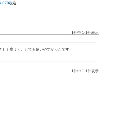
4,070
税込
1
件中
1
-
1
件表示
さも丁度よく、とても使いやすかったです！
1
件中
1
-
1
件表示