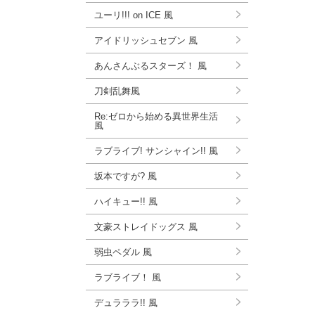
ユーリ!!! on ICE 風
アイドリッシュセブン 風
あんさんぶるスターズ！ 風
刀剣乱舞風
Re:ゼロから始める異世界生活
風
ラブライブ! サンシャイン!! 風
坂本ですが? 風
ハイキュー!! 風
文豪ストレイドッグス 風
弱虫ペダル 風
ラブライブ！ 風
デュラララ!! 風