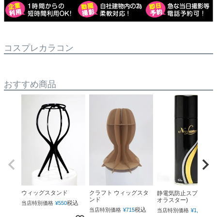
コスプレカラコン
おすすめ商品
ウィッグスタンド
クラフト ウィッグスタ
静電気防止スプレー(ネ
ンド
オラスター)
税込
当店特別価格
¥
550
税込
税
当店特別価格
¥
715
当店特別価格
¥
1,760