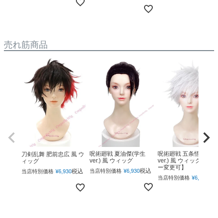
売れ筋商品
呪術廻戦 夏油傑(学生
呪術廻戦 五条悟(下ろ
刀剣乱舞 肥前忠広 風 ウ
ver.) 風 ウィッグ
ver.) 風 ウィッグ 【カ
ィッグ
ー変更可】
税込
税込
当店特別価格
¥
6,930
当店特別価格
¥
6,930
税
当店特別価格
¥
6,930