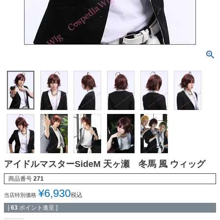
アイドルマスターSideM 天ヶ瀬 冬馬 風 ウィッグ
商品番号
271
¥
6,930
税込
当店特別価格
[
63
ポイント進呈 ]