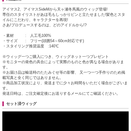
アイマス2、アイマスSideMから天ヶ瀬冬馬風のウィッグ登場!
専任のスタイリストがあほ毛もしっかりピンと立たせました!髪色とスタ
イルにこだわり、キャラクターを再現!
さあ!プロデュースするのは、どのアイドルから!?
・素材 : 人工毛100%
・サイズ : フリー(頭囲54～60cm対応です)
・スタイリング推奨温度 :140℃
※ウィッグ一つご購入につき、ウィッグネット一つプレゼント
※モニターの発色の具合によって実際のものと色が異なる場合がありま
す。
※お届け品は輸送時のたたみぐせ等の影響、 又一つ一つ手作りのため掲
載写真と全く同じではありません。
※商品加工状況により、発送までに少々お時間をいただく場合がございま
す。
発送日時は、ご注文確定後にお送りするメールにてご確認ください。
セット済ウィッグ