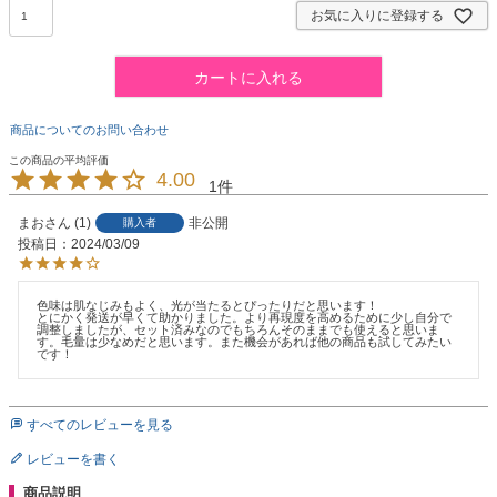
お気に入りに登録する
カートに入れる
商品についてのお問い合わせ
4.00
1
まお
1
非公開
購入者
投稿日
2024/03/09
色味は肌なじみもよく、光が当たるとぴったりだと思います！

とにかく発送が早くて助かりました。より再現度を高めるために少し自分で
調整しましたが、セット済みなのでもちろんそのままでも使えると思いま
す。毛量は少なめだと思います。また機会があれば他の商品も試してみたい
です！
すべてのレビューを見る
レビューを書く
商品説明