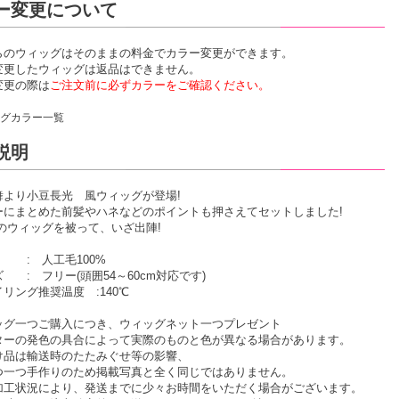
ー変更について
らのウィッグはそのままの料金でカラー変更ができます。
変更したウィッグは返品はできません。
変更の際は
ご注文前に必ずカラーをご確認ください。
グカラー一覧
説明
舞より小豆長光 風ウィッグが登場!
ーにまとめた前髪やハネなどのポイントも押さえてセットしました!
このウィッグを被って、いざ出陣!
 : 人工毛100%
 : フリー(頭囲54～60cm対応です)
リング推奨温度 :140℃
ッグ一つご購入につき、ウィッグネット一つプレゼント
ターの発色の具合によって実際のものと色が異なる場合があります。
け品は輸送時のたたみぐせ等の影響、
一つ手作りのため掲載写真と全く同じではありません。
加工状況により、発送までに少々お時間をいただく場合がございます。