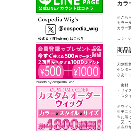
カラ
※こち
カラー
カラー
→ウィッ
商品
刀剣乱
センタ
さあ!
Tweets by cospedia_wig
・素材
・サイズ
・スタイ
※ウィ
※モニ
※お届
又一つ
※商品