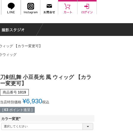
 ウィッグ 【カラー変更可】
ラウィッグ
刀剣乱舞 小豆長光 風 ウィッグ 【カラ
ー変更可】
商品番号
1019
¥
6,930
当店特別価格
税込
[
63
ポイント進呈 ]
カラー変更
(
必
須