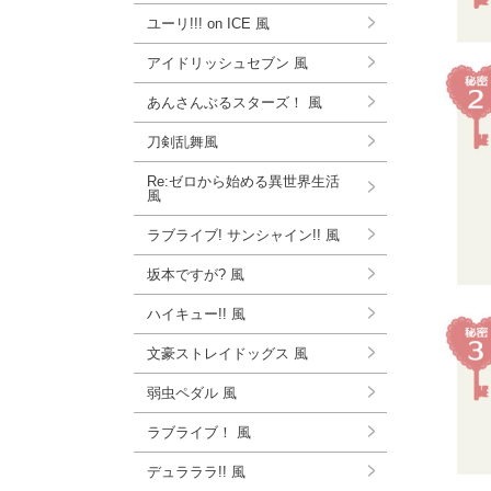
ユーリ!!! on ICE 風
アイドリッシュセブン 風
あんさんぶるスターズ！ 風
刀剣乱舞風
Re:ゼロから始める異世界生活
風
ラブライブ! サンシャイン!! 風
坂本ですが? 風
ハイキュー!! 風
文豪ストレイドッグス 風
弱虫ペダル 風
ラブライブ！ 風
デュラララ!! 風