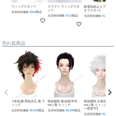
ウィッグスタンド
クラフト ウィッグスタ
静電気防止スプレー(ネ
ンド
オラスター)
税込
当店特別価格
¥
550
税込
税
当店特別価格
¥
715
当店特別価格
¥
1,760
売れ筋商品
呪術廻戦 夏油傑(学生
呪術廻戦 五条悟(下ろ
刀剣乱舞 肥前忠広 風 ウ
ver.) 風 ウィッグ
ver.) 風 ウィッグ 【カ
ィッグ
ー変更可】
税込
税込
当店特別価格
¥
6,930
当店特別価格
¥
6,930
税
当店特別価格
¥
6,930