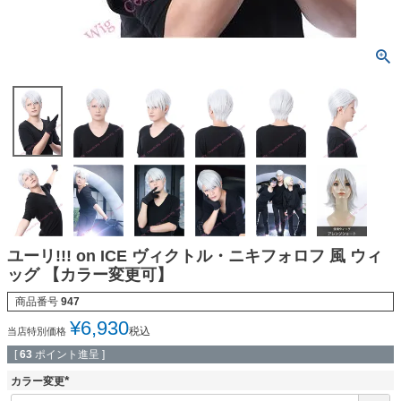
ユーリ!!! on ICE ヴィクトル・ニキフォロフ 風 ウィ
ッグ 【カラー変更可】
商品番号
947
¥
6,930
税込
当店特別価格
[
63
ポイント進呈 ]
カラー変更
(