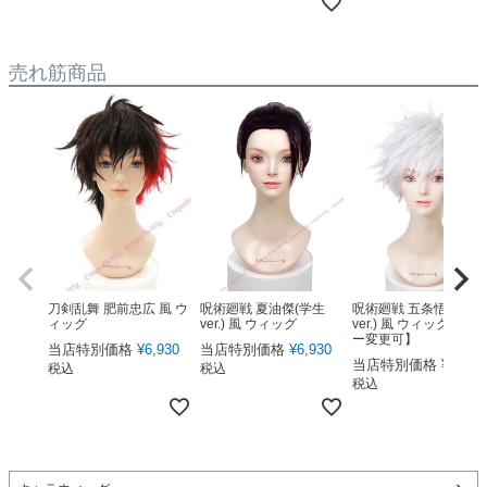
売れ筋商品
呪術廻戦 夏油傑(学生
呪術廻戦 五条悟(下ろ
刀剣乱舞 肥前忠広 風 ウ
ver.) 風 ウィッグ
ver.) 風 ウィッグ 【カ
ィッグ
ー変更可】
当店特別価格
¥
6,930
当店特別価格
¥
6,930
当店特別価格
¥
6,930
税込
税込
税込