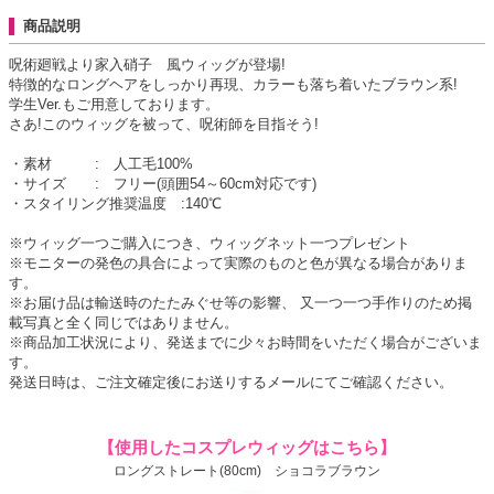
商品説明
呪術廻戦より家入硝子 風ウィッグが登場!
特徴的なロングヘアをしっかり再現、カラーも落ち着いたブラウン系!
学生Ver.もご用意しております。
さあ!このウィッグを被って、呪術師を目指そう!
・素材 : 人工毛100%
・サイズ : フリー(頭囲54～60cm対応です)
・スタイリング推奨温度 :140℃
※ウィッグ一つご購入につき、ウィッグネット一つプレゼント
※モニターの発色の具合によって実際のものと色が異なる場合がありま
す。
※お届け品は輸送時のたたみぐせ等の影響、 又一つ一つ手作りのため掲
載写真と全く同じではありません。
※商品加工状況により、発送までに少々お時間をいただく場合がございま
す。
発送日時は、ご注文確定後にお送りするメールにてご確認ください。
【使用したコスプレウィッグはこちら】
ロングストレート(80cm) ショコラブラウン