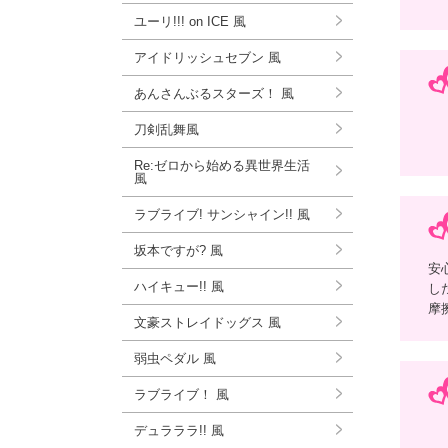
ユーリ!!! on ICE 風
アイドリッシュセブン 風
あんさんぶるスターズ！ 風
刀剣乱舞風
Re:ゼロから始める異世界生活
風
ラブライブ! サンシャイン!! 風
坂本ですが? 風
安
ハイキュー!! 風
し
摩
文豪ストレイドッグス 風
弱虫ペダル 風
ラブライブ！ 風
デュラララ!! 風