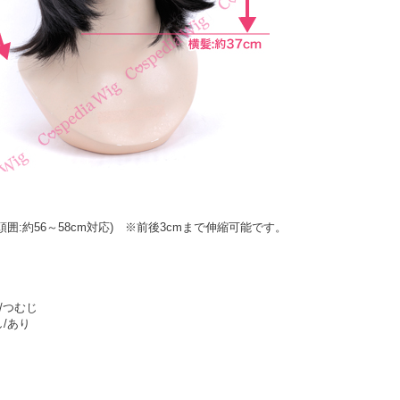
頭囲:約56～58cm対応) ※前後3cmまで伸縮可能です。
/つむじ
/あり