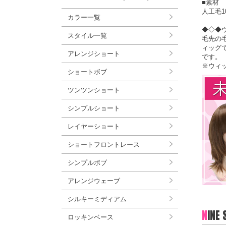
■素材
人工毛1
カラー一覧
◆◇◆
スタイル一覧
毛先の
ィッグ
アレンジショート
です。
※ウィ
ショートボブ
ツンツンショート
シンプルショート
レイヤーショート
ショートフロントレース
シンプルボブ
アレンジウェーブ
シルキーミディアム
N
INE
ロッキンベース