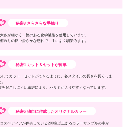
秘密3 さらさらな手触り
太さが細かく、艶のある化学繊維を使用しています。
櫛通りの良い滑らかな感触で、手によく馴染みます。
秘密4 カット＆セットが簡単
心してカット・セットができるように、各スタイルの長さを長くしま
た。
擦を起こしにくい繊維により、ハサミが入りやすくなっています。
秘密5 独自に作成したオリジナルカラー
コスペディアが保有している200色以上あるカラーサンプルの中か