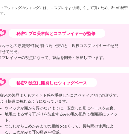
ィアウィッグのウィングには、コスプレをより楽しくして頂くため、8つの秘密
す。
秘密1 プロ美容師とコスプレイヤーが監修
ゃねっとの専属美容師が持つ高い技術と、現役コスプレイヤーの意見
併せて開発。
スプレイヤーの視点になって、製品を開発・改良しています。
秘密2 独立に開発したウィッグベース
従来の製品よりもフィット感を重視したコスペディアだけの形状で、
より快適に被れるようになっています。
ウィッグが頭から浮かないように、安定した形にベースを改良。
地毛によるずり下がりを防止するみの毛の配列で後頭部にフィッ
ト。
つむじからこめかみまでの距離を短くして、長時間の使用によ
る、こめかみと耳の痛みを軽減。