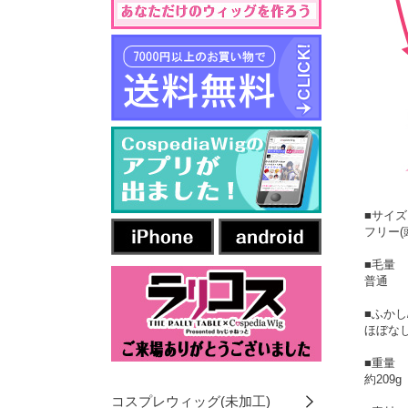
■サイズ
フリー(
■毛量
普通
■ふかし
ほぼなし
■重量
約209g
コスプレウィッグ(未加工)