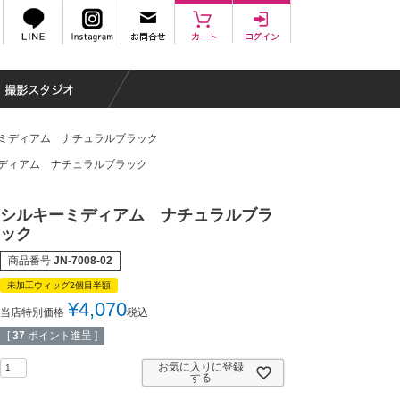
ミディアム ナチュラルブラック
ディアム ナチュラルブラック
シルキーミディアム ナチュラルブラ
ック
商品番号
JN-7008-02
未加工ウィッグ2個目半額
¥
4,070
当店特別価格
税込
[
37
ポイント進呈 ]
お気に入りに登録
する