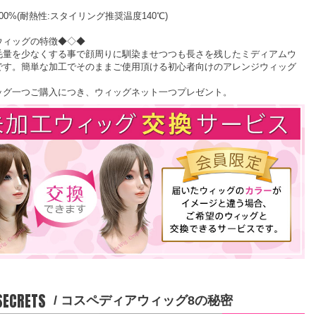
00%(耐熱性:スタイリング推奨温度140℃)
ウィッグの特徴◆◇◆
毛量を少なくする事で顔周りに馴染ませつつも長さを残したミディアムウ
です。簡単な加工でそのままご使用頂ける初心者向けのアレンジウィッグ
ッグ一つご購入につき、ウィッグネット一つプレゼント。
 SECRETS
/ コスペディアウィッグ8の秘密