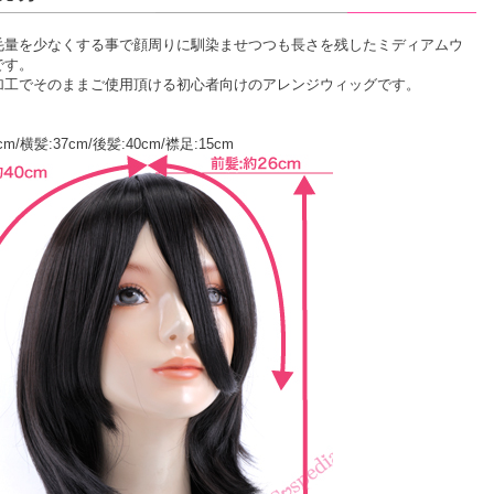
毛量を少なくする事で顔周りに馴染ませつつも長さを残したミディアムウ
です。
加工でそのままご使用頂ける初心者向けのアレンジウィッグです。
cm/横髪:37cm/後髪:40cm/襟足:15cm