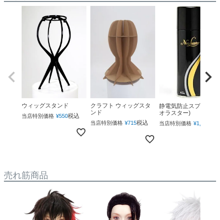
ウィッグスタンド
クラフト ウィッグスタ
静電気防止スプレー(ネ
ンド
オラスター)
税込
当店特別価格
¥
550
税込
税
当店特別価格
¥
715
当店特別価格
¥
1,760
売れ筋商品