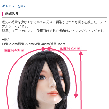
レビューを書く
商品説明
毛先の毛量を少なくする事で顔周りに馴染ませつつも長さを残したミディ
アムウィッグです。
簡単な加工でそのままご使用頂ける初心者向けのアレンジウィッグです。
■長さ
前髪:26cm/横髪:37cm/後髪:40cm/襟足:15cm