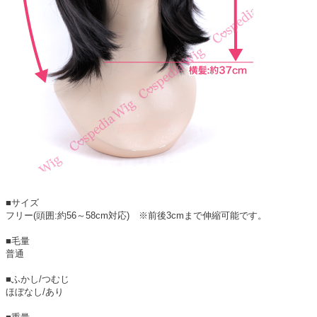
■サイズ
フリー(頭囲:約56～58cm対応) ※前後3cmまで伸縮可能です。
■毛量
普通
■ふかし/つむじ
ほぼなし/あり