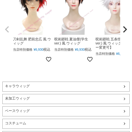
呪術廻戦 夏油傑(学生
呪術廻戦 五条悟(下ろ
刀剣乱舞 肥前忠広 風 ウ
ver.) 風 ウィッグ
ver.) 風 ウィッグ 【カ
ィッグ
ー変更可】
税込
税込
当店特別価格
¥
6,930
当店特別価格
¥
6,930
税
当店特別価格
¥
6,930
キャラウィッグ
未加工ウィッグ
ベースウィッグ
コスチューム