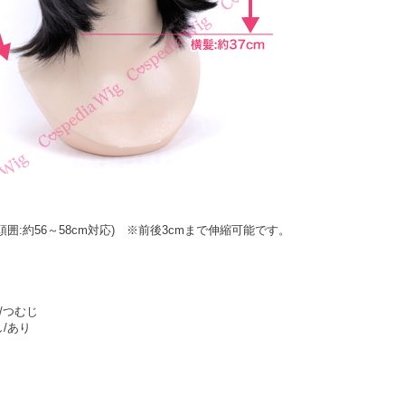
頭囲:約56～58cm対応) ※前後3cmまで伸縮可能です。
/つむじ
/あり