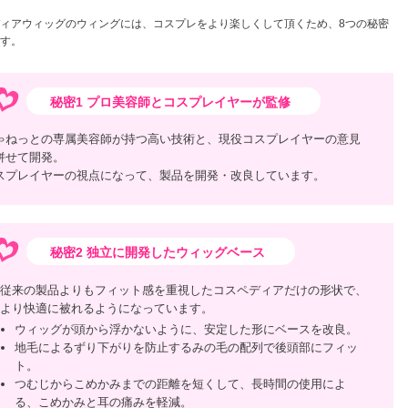
ィアウィッグのウィングには、コスプレをより楽しくして頂くため、8つの秘密
す。
秘密1 プロ美容師とコスプレイヤーが監修
ゃねっとの専属美容師が持つ高い技術と、現役コスプレイヤーの意見
併せて開発。
スプレイヤーの視点になって、製品を開発・改良しています。
秘密2 独立に開発したウィッグベース
従来の製品よりもフィット感を重視したコスペディアだけの形状で、
より快適に被れるようになっています。
ウィッグが頭から浮かないように、安定した形にベースを改良。
地毛によるずり下がりを防止するみの毛の配列で後頭部にフィッ
ト。
つむじからこめかみまでの距離を短くして、長時間の使用によ
る、こめかみと耳の痛みを軽減。