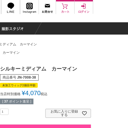
ミディアム カーマイン
 カーマイン
シルキーミディアム カーマイン
商品番号
JN-7008-38
未加工ウィッグ2個目半額
¥
4,070
当店特別価格
税込
[
37
ポイント進呈 ]
お気に入りに登録
する