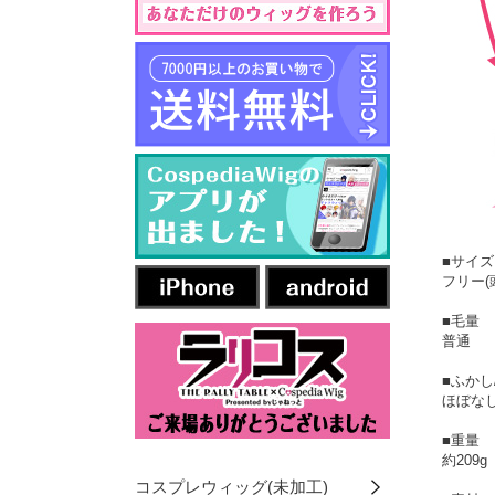
■サイズ
フリー(
■毛量
普通
■ふかし
ほぼなし
■重量
約209g
コスプレウィッグ(未加工)