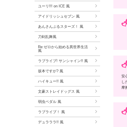
ユーリ!!! on ICE 風
アイドリッシュセブン 風
あんさんぶるスターズ！ 風
刀剣乱舞風
Re:ゼロから始める異世界生活
風
ラブライブ! サンシャイン!! 風
坂本ですが? 風
安
ハイキュー!! 風
し
摩
文豪ストレイドッグス 風
弱虫ペダル 風
ラブライブ！ 風
デュラララ!! 風