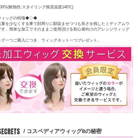
00%(耐熱性:スタイリング推奨温度140℃)
ウィッグの特徴◆◇◆
毛量を少なくする事で顔周りに馴染ませつつも長さを残したミディアムウ
です。簡単な加工でそのままご使用頂ける初心者向けのアレンジウィッグ
ッグ一つご購入につき、ウィッグネット一つプレゼント。
 SECRETS
/ コスペディアウィッグ8の秘密