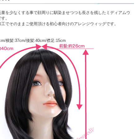
毛量を少なくする事で顔周りに馴染ませつつも長さを残したミディアムウ
です。
加工でそのままご使用頂ける初心者向けのアレンジウィッグです。
cm/横髪:37cm/後髪:40cm/襟足:15cm