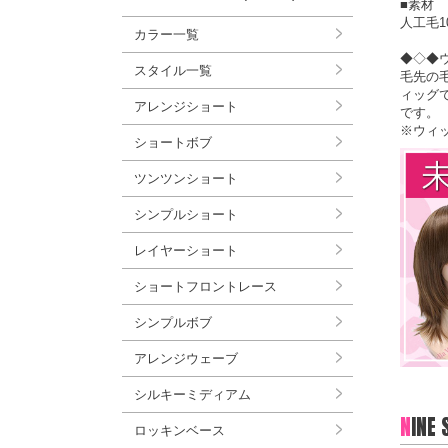
■素材
人工毛1
カラー一覧
◆◇◆
スタイル一覧
毛先の
ィッグ
アレンジショート
です。
※ウィ
ショートボブ
ツンツンショート
シンプルショート
レイヤーショート
ショートフロントレース
シンプルボブ
アレンジウェーブ
シルキーミディアム
N
INE
ロッキンベース