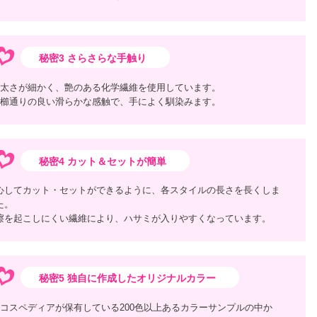
秘密3 さらさらな手触り
太さが細かく、艶のある化学繊維を使用しています。
櫛通りの良い滑らかな感触で、手によく馴染みます。
秘密4 カット＆セットが簡単
心してカット・セットができるように、各スタイルの長さを長くしま
た。
擦を起こしにくい繊維により、ハサミが入りやすくなっています。
秘密5 独自に作成したオリジナルカラー
コスペディアが保有している200色以上あるカラーサンプルの中か