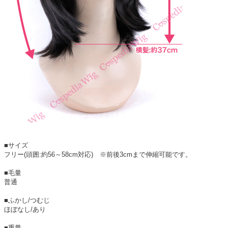
■サイズ
フリー(頭囲:約56～58cm対応) ※前後3cmまで伸縮可能です。
■毛量
普通
■ふかし/つむじ
ほぼなし/あり
■重量