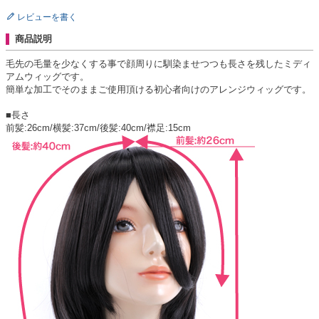
レビューを書く
商品説明
毛先の毛量を少なくする事で顔周りに馴染ませつつも長さを残したミディ
アムウィッグです。
簡単な加工でそのままご使用頂ける初心者向けのアレンジウィッグです。
■長さ
前髪:26cm/横髪:37cm/後髪:40cm/襟足:15cm