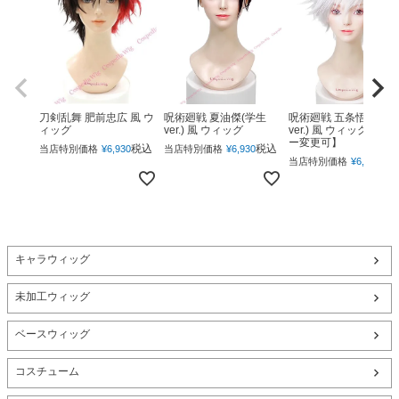
呪術廻戦 夏油傑(学生
呪術廻戦 五条悟(下ろ
刀剣乱舞 肥前忠広 風 ウ
ver.) 風 ウィッグ
ver.) 風 ウィッグ 【カ
ィッグ
ー変更可】
税込
税込
当店特別価格
¥
6,930
当店特別価格
¥
6,930
税
当店特別価格
¥
6,930
キャラウィッグ
未加工ウィッグ
ベースウィッグ
コスチューム