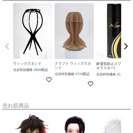
ウィッグスタンド
クラフト ウィッグスタ
静電気防止スプレー(ネ
ンド
オラスター)
税込
当店特別価格
¥
550
税込
税
当店特別価格
¥
715
当店特別価格
¥
1,760
売れ筋商品