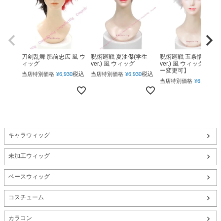
呪術廻戦 夏油傑(学生
呪術廻戦 五条悟(下ろ
刀剣乱舞 肥前忠広 風 ウ
ver.) 風 ウィッグ
ver.) 風 ウィッグ 【カ
ィッグ
ー変更可】
税込
税込
当店特別価格
¥
6,930
当店特別価格
¥
6,930
税
当店特別価格
¥
6,930
キャラウィッグ
未加工ウィッグ
ベースウィッグ
コスチューム
カラコン