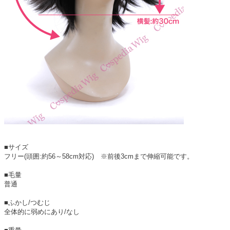
■サイズ
フリー(頭囲:約56～58cm対応) ※前後3cmまで伸縮可能です。
■毛量
普通
■ふかし/つむじ
全体的に弱めにあり/なし