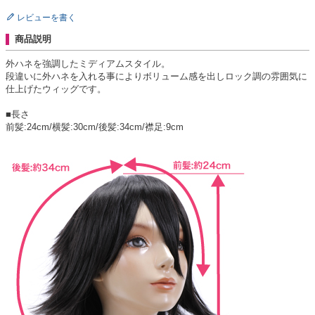
レビューを書く
商品説明
外ハネを強調したミディアムスタイル。
段違いに外ハネを入れる事によりボリューム感を出しロック調の雰囲気に
仕上げたウィッグです。
■長さ
前髪:24cm/横髪:30cm/後髪:34cm/襟足:9cm