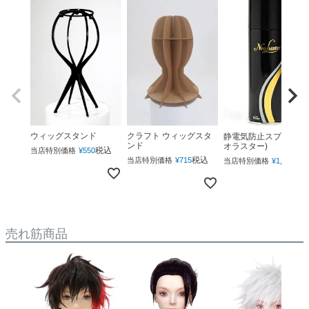
ウィッグスタンド
クラフト ウィッグスタ
静電気防止スプレー(ネ
ンド
オラスター)
税込
当店特別価格
¥
550
税込
税
当店特別価格
¥
715
当店特別価格
¥
1,760
売れ筋商品