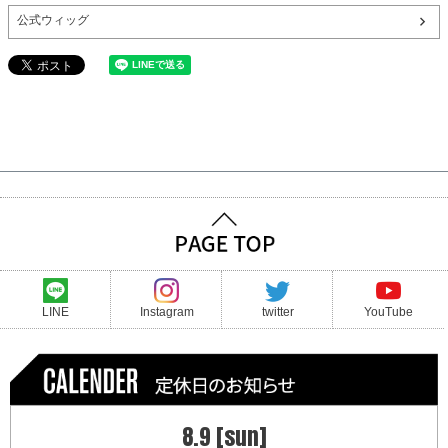
公式ウィッグ
LINE
Instagram
twitter
YouTube
8.9 [sun]