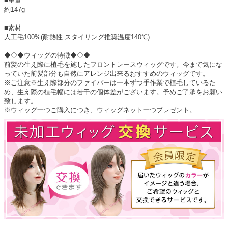
■重量
約147g
■素材
人工毛100%(耐熱性:スタイリング推奨温度140℃)
◆◇◆ウィッグの特徴◆◇◆
前髪の生え際に植毛を施したフロントレースウィッグです。今まで気にな
っていた前髪部分も自然にアレンジ出来るおすすめのウィッグです。
※ご注意※生え際部分のファイバーは一本ずつ手作業で植毛しているた
め、生え際の植毛幅には若干の個体差がございます。予めご了承をお願い
致します。
※ウィッグ一つご購入につき、ウィッグネット一つプレゼント。