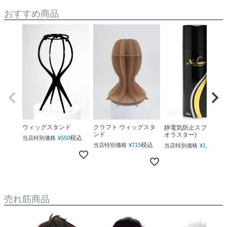
おすすめ商品
ウィッグスタンド
クラフト ウィッグスタ
静電気防止スプレー(ネ
ンド
オラスター)
税込
当店特別価格
¥
550
税込
税
当店特別価格
¥
715
当店特別価格
¥
1,760
売れ筋商品