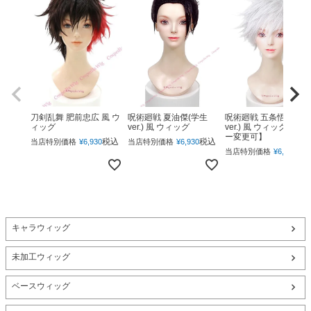
呪術廻戦 夏油傑(学生
呪術廻戦 五条悟(下ろ
刀剣乱舞 肥前忠広 風 ウ
ver.) 風 ウィッグ
ver.) 風 ウィッグ 【カ
ィッグ
ー変更可】
税込
税込
当店特別価格
¥
6,930
当店特別価格
¥
6,930
税
当店特別価格
¥
6,930
キャラウィッグ
未加工ウィッグ
ベースウィッグ