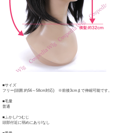
■サイズ
フリー(頭囲:約56～58cm対応) ※前後3cmまで伸縮可能です。
■毛量
普通
■ふかし/つむじ
頭部付近に弱めにあり/なし