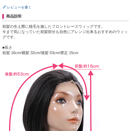
レビューを書く
商品説明
前髪の生え際に植毛を施したフロントレースウィッグです。
今まで気になっていた前髪部分も自然にアレンジ出来るおすすめのウィッ
グです。
■長さ
前髪:16cm/横髪:32cm/後髪:53cm/襟足:15cm