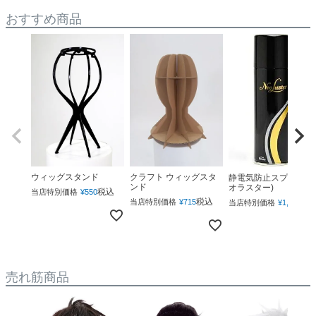
おすすめ商品
ウィッグスタンド
クラフト ウィッグスタ
静電気防止スプレー(ネ
ンド
オラスター)
税込
当店特別価格
¥
550
税込
税
当店特別価格
¥
715
当店特別価格
¥
1,760
売れ筋商品