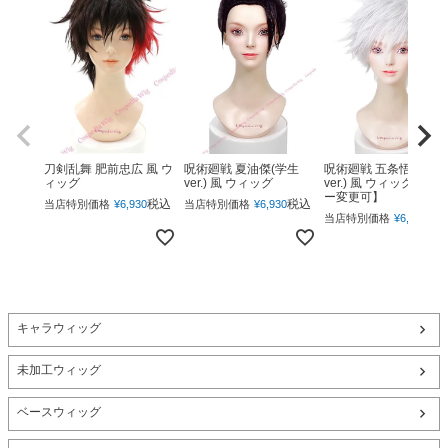
呪術廻戦 夏油傑(学生
呪術廻戦 五条悟(下ろ
刀剣乱舞 肥前忠広 風 ウ
ver.) 風 ウィッグ
ver.) 風 ウィッグ 【カ
ィッグ
ー変更可】
税込
税込
当店特別価格
¥
6,930
当店特別価格
¥
6,930
税
当店特別価格
¥
6,930
キャラウィッグ
未加工ウィッグ
ベースウィッグ