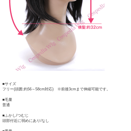
■サイズ
フリー(頭囲:約56～58cm対応) ※前後3cmまで伸縮可能です。
■毛量
普通
■ふかし/つむじ
頭部付近に弱めにあり/なし