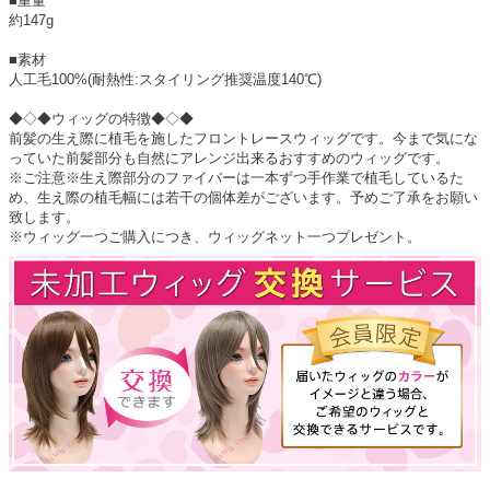
■重量
約147g
■素材
人工毛100%(耐熱性:スタイリング推奨温度140℃)
◆◇◆ウィッグの特徴◆◇◆
前髪の生え際に植毛を施したフロントレースウィッグです。今まで気にな
っていた前髪部分も自然にアレンジ出来るおすすめのウィッグです。
※ご注意※生え際部分のファイバーは一本ずつ手作業で植毛しているた
め、生え際の植毛幅には若干の個体差がございます。予めご了承をお願い
致します。
※ウィッグ一つご購入につき、ウィッグネット一つプレゼント。