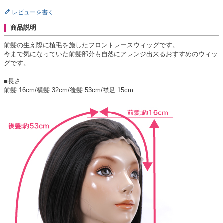
レビューを書く
商品説明
前髪の生え際に植毛を施したフロントレースウィッグです。
今まで気になっていた前髪部分も自然にアレンジ出来るおすすめのウィッ
グです。
■長さ
前髪:16cm/横髪:32cm/後髪:53cm/襟足:15cm