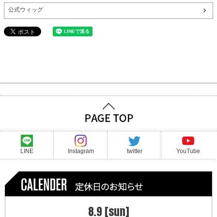
公式ウィッグ
LINE
Instagram
twitter
YouTube
8.9 [sun]