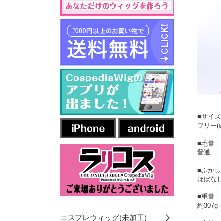
■サイズ
フリー(
■毛量
普通
■ふかし
ほぼなし
■重量
約307g
コスプレウィッグ(未加工)