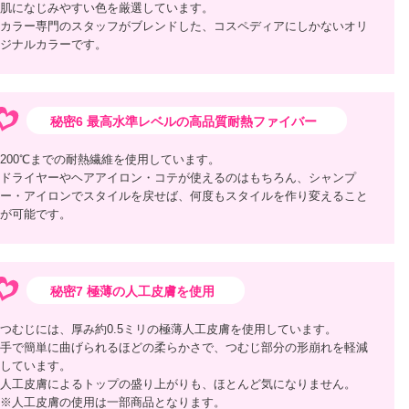
肌になじみやすい色を厳選しています。
カラー専門のスタッフがブレンドした、コスペディアにしかないオリ
ジナルカラーです。
秘密6 最高水準レベルの高品質耐熱ファイバー
200℃までの耐熱繊維を使用しています。
ドライヤーやヘアアイロン・コテが使えるのはもちろん、シャンプ
ー・アイロンでスタイルを戻せば、何度もスタイルを作り変えること
が可能です。
秘密7 極薄の人工皮膚を使用
つむじには、厚み約0.5ミリの極薄人工皮膚を使用しています。
手で簡単に曲げられるほどの柔らかさで、つむじ部分の形崩れを軽減
しています。
人工皮膚によるトップの盛り上がりも、ほとんど気になりません。
※人工皮膚の使用は一部商品となります。