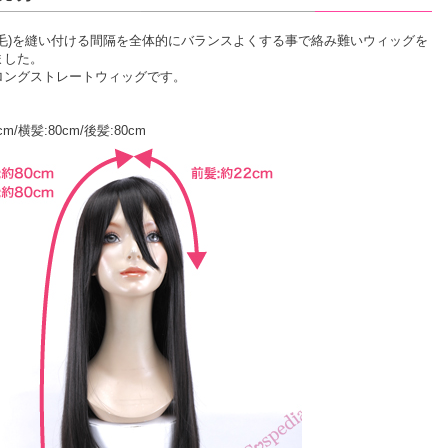
の毛)を縫い付ける間隔を全体的にバランスよくする事で絡み難いウィッグを
ました。
ロングストレートウィッグです。
cm/横髪:80cm/後髪:80cm