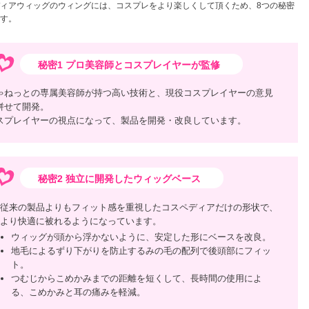
ィアウィッグのウィングには、コスプレをより楽しくして頂くため、8つの秘密
す。
秘密1 プロ美容師とコスプレイヤーが監修
ゃねっとの専属美容師が持つ高い技術と、現役コスプレイヤーの意見
併せて開発。
スプレイヤーの視点になって、製品を開発・改良しています。
秘密2 独立に開発したウィッグベース
従来の製品よりもフィット感を重視したコスペディアだけの形状で、
より快適に被れるようになっています。
ウィッグが頭から浮かないように、安定した形にベースを改良。
地毛によるずり下がりを防止するみの毛の配列で後頭部にフィッ
ト。
つむじからこめかみまでの距離を短くして、長時間の使用によ
る、こめかみと耳の痛みを軽減。