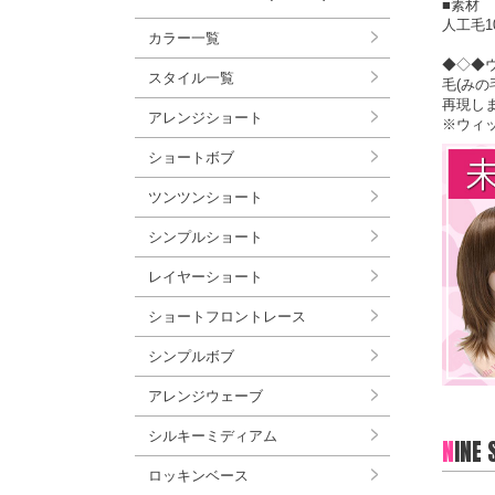
■素材
人工毛1
カラー一覧
◆◇◆
スタイル一覧
毛(み
再現し
アレンジショート
※ウィ
ショートボブ
ツンツンショート
シンプルショート
レイヤーショート
ショートフロントレース
シンプルボブ
アレンジウェーブ
シルキーミディアム
N
INE
ロッキンベース