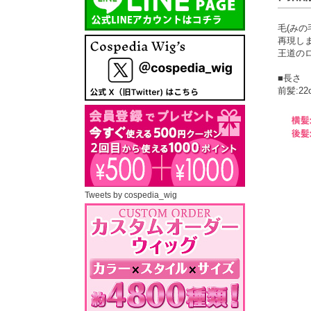
毛(み
再現し
王道の
■長さ
前髪:22
Tweets by cospedia_wig