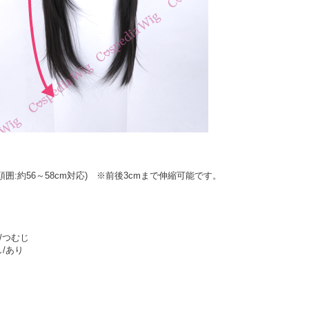
頭囲:約56～58cm対応) ※前後3cmまで伸縮可能です。
/つむじ
/あり