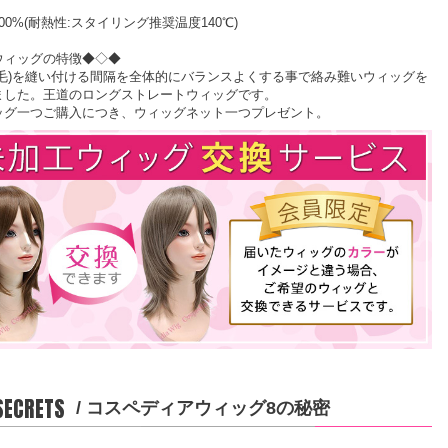
00%(耐熱性:スタイリング推奨温度140℃)
ウィッグの特徴◆◇◆
の毛)を縫い付ける間隔を全体的にバランスよくする事で絡み難いウィッグを
ました。王道のロングストレートウィッグです。
ッグ一つご購入につき、ウィッグネット一つプレゼント。
 SECRETS
/ コスペディアウィッグ8の秘密