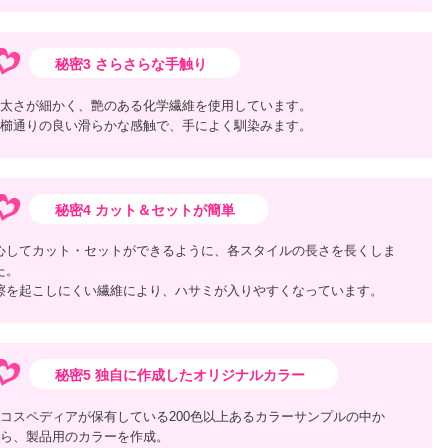
秘密3 さらさらな手触り
太さが細かく、艶のある化学繊維を使用しています。
櫛通りの良い滑らかな感触で、手によく馴染みます。
秘密4 カット＆セットが簡単
心してカット・セットができるように、各スタイルの長さを長くしま
た。
擦を起こしにくい繊維により、ハサミが入りやすくなっています。
秘密5 独自に作成したオリジナルカラー
コスペディアが保有している200色以上あるカラーサンプルの中か
ら、製品用のカラーを作成。