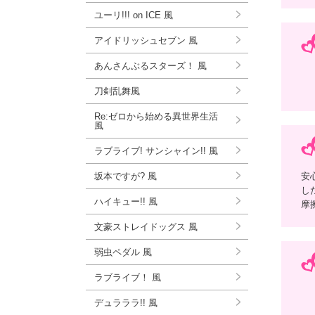
ユーリ!!! on ICE 風
アイドリッシュセブン 風
あんさんぶるスターズ！ 風
刀剣乱舞風
Re:ゼロから始める異世界生活
風
ラブライブ! サンシャイン!! 風
坂本ですが? 風
安
し
ハイキュー!! 風
摩
文豪ストレイドッグス 風
弱虫ペダル 風
ラブライブ！ 風
デュラララ!! 風