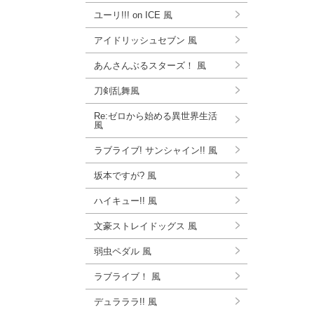
ユーリ!!! on ICE 風
アイドリッシュセブン 風
あんさんぶるスターズ！ 風
刀剣乱舞風
Re:ゼロから始める異世界生活
風
ラブライブ! サンシャイン!! 風
坂本ですが? 風
ハイキュー!! 風
文豪ストレイドッグス 風
弱虫ペダル 風
ラブライブ！ 風
デュラララ!! 風