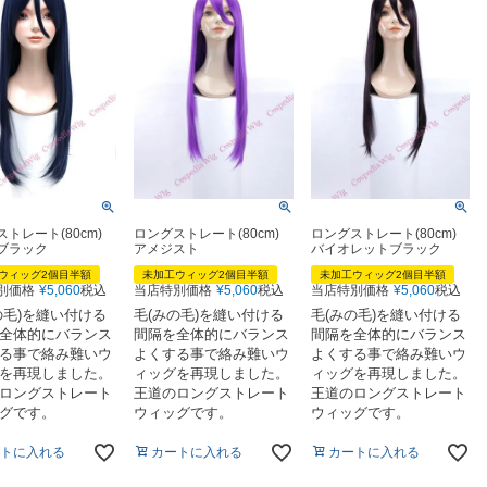
ストレート(80cm)
ロングストレート(80cm)
ロングストレート(80cm)
ブラック
アメジスト
バイオレットブラック
ウィッグ2個目半額
未加工ウィッグ2個目半額
未加工ウィッグ2個目半額
別価格
¥
5,060
税込
当店特別価格
¥
5,060
税込
当店特別価格
¥
5,060
税込
の毛)を縫い付ける
毛(みの毛)を縫い付ける
毛(みの毛)を縫い付ける
全体的にバランス
間隔を全体的にバランス
間隔を全体的にバランス
る事で絡み難いウ
よくする事で絡み難いウ
よくする事で絡み難いウ
を再現しました。
ィッグを再現しました。
ィッグを再現しました。
ロングストレート
王道のロングストレート
王道のロングストレート
グです。
ウィッグです。
ウィッグです。
トに入れる
カートに入れる
カートに入れる