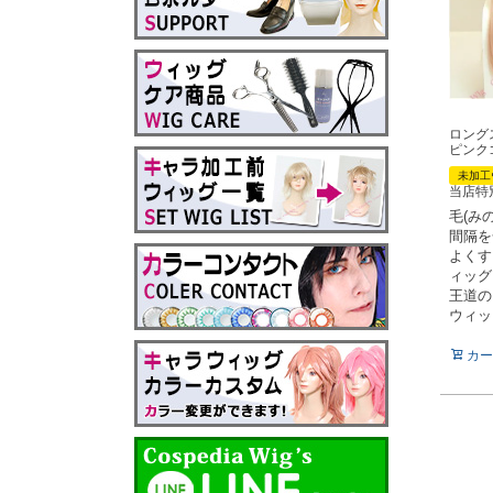
ロング
ピンク
未加工
当店特
毛(み
間隔を
よくす
ィッグ
王道の
ウィッ
カー