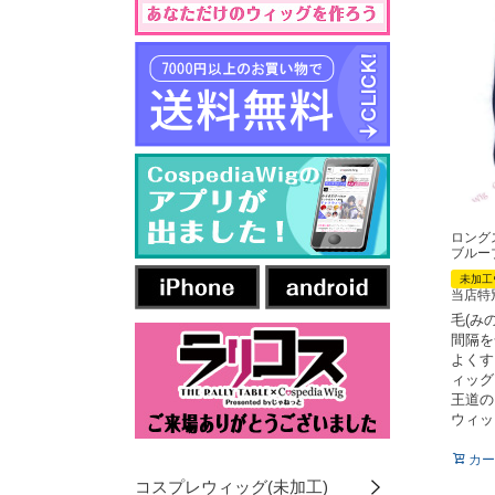
ロング
ブルー
未加工
当店特
毛(み
間隔を
よくす
ィッグ
王道の
ウィッ
カー
コスプレウィッグ(未加工)