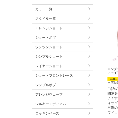
カラー一覧
スタイル一覧
アレンジショート
ショートボブ
ツンツンショート
シンプルショート
レイヤーショート
ロング
ファイ
ショートフロントレース
未加工
当店特
シンプルボブ
毛(み
間隔を
アレンジウェーブ
よくす
ィッグ
シルキーミディアム
王道の
ウィッ
ロッキンベース