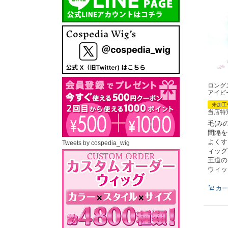
ロング
アイビ
未加工
当店特
毛(み
間隔を
よくす
Tweets by cospedia_wig
ィッグ
王道の
ウィッ
カー