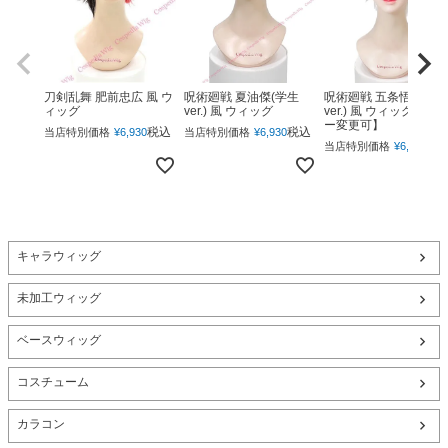
呪術廻戦 夏油傑(学生
呪術廻戦 五条悟(下ろ
刀剣乱舞 肥前忠広 風 ウ
ver.) 風 ウィッグ
ver.) 風 ウィッグ 【カ
ィッグ
ー変更可】
税込
税込
当店特別価格
¥
6,930
当店特別価格
¥
6,930
税
当店特別価格
¥
6,930
キャラウィッグ
未加工ウィッグ
ベースウィッグ
コスチューム
カラコン