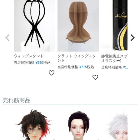
ウィッグスタンド
クラフト ウィッグスタ
静電気防止スプレー(ネ
ンド
オラスター)
税込
当店特別価格
¥
550
税込
税
当店特別価格
¥
715
当店特別価格
¥
1,760
売れ筋商品