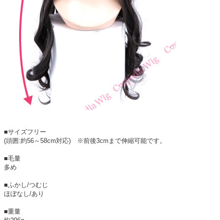
■サイズフリー
(頭囲:約56～58cm対応) ※前後3cmまで伸縮可能です。
■毛量
多め
■ふかし/つむじ
ほぼなし/あり
■重量