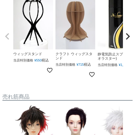
ウィッグスタンド
クラフト ウィッグスタ
静電気防止スプレー(ネ
ンド
オラスター)
税込
当店特別価格
¥
550
税込
税
当店特別価格
¥
715
当店特別価格
¥
1,760
売れ筋商品