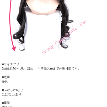
■サイズフリー
(頭囲:約56～58cm対応) ※前後3cmまで伸縮可能です。
■毛量
多め
■ふかし/つむじ
ほぼなし/あり
■重量