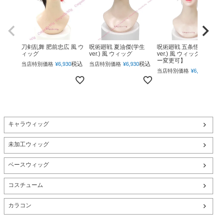
呪術廻戦 夏油傑(学生
呪術廻戦 五条悟(下ろ
刀剣乱舞 肥前忠広 風 ウ
ver.) 風 ウィッグ
ver.) 風 ウィッグ 【カ
ィッグ
ー変更可】
税込
税込
当店特別価格
¥
6,930
当店特別価格
¥
6,930
税
当店特別価格
¥
6,930
キャラウィッグ
未加工ウィッグ
ベースウィッグ
コスチューム
カラコン