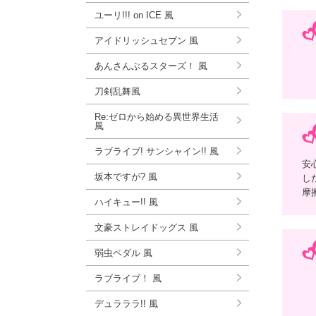
ユーリ!!! on ICE 風
アイドリッシュセブン 風
あんさんぶるスターズ！ 風
刀剣乱舞風
Re:ゼロから始める異世界生活
風
ラブライブ! サンシャイン!! 風
安
坂本ですが? 風
し
摩
ハイキュー!! 風
文豪ストレイドッグス 風
弱虫ペダル 風
ラブライブ！ 風
デュラララ!! 風