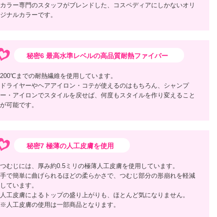
カラー専門のスタッフがブレンドした、コスペディアにしかないオリ
ジナルカラーです。
秘密6 最高水準レベルの高品質耐熱ファイバー
200℃までの耐熱繊維を使用しています。
ドライヤーやヘアアイロン・コテが使えるのはもちろん、シャンプ
ー・アイロンでスタイルを戻せば、何度もスタイルを作り変えること
が可能です。
秘密7 極薄の人工皮膚を使用
つむじには、厚み約0.5ミリの極薄人工皮膚を使用しています。
手で簡単に曲げられるほどの柔らかさで、つむじ部分の形崩れを軽減
しています。
人工皮膚によるトップの盛り上がりも、ほとんど気になりません。
※人工皮膚の使用は一部商品となります。