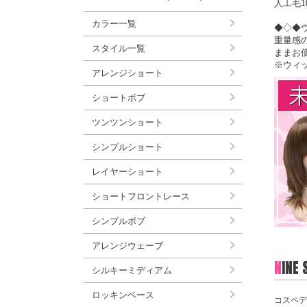
人工毛1
カラー一覧
◆◇◆
重量感
スタイル一覧
ままお
※ウィ
アレンジショート
ショートボブ
ツンツンショート
シンプルショート
レイヤーショート
ショートフロントレース
シンプルボブ
アレンジウェーブ
N
INE
シルキーミディアム
ロッキンベース
コスペデ