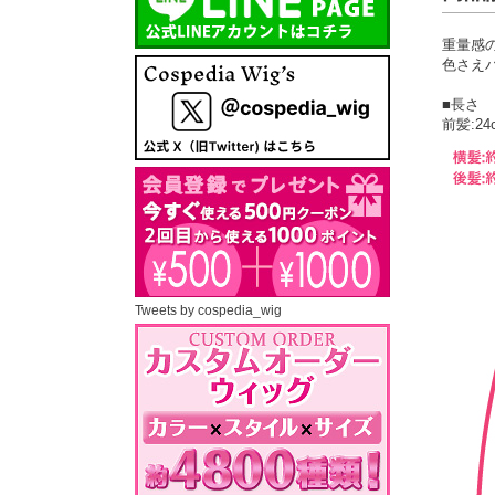
重量感
色さえ
■長さ
前髪:24
Tweets by cospedia_wig