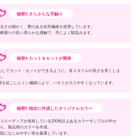
秘密3 さらさらな手触り
太さが細かく、艶のある化学繊維を使用しています。
櫛通りの良い滑らかな感触で、手によく馴染みます。
秘密4 カット＆セットが簡単
心してカット・セットができるように、各スタイルの長さを長くしま
た。
擦を起こしにくい繊維により、ハサミが入りやすくなっています。
秘密5 独自に作成したオリジナルカラー
コスペディアが保有している200色以上あるカラーサンプルの中か
ら、製品用のカラーを作成。
肌になじみやすい色を厳選しています。