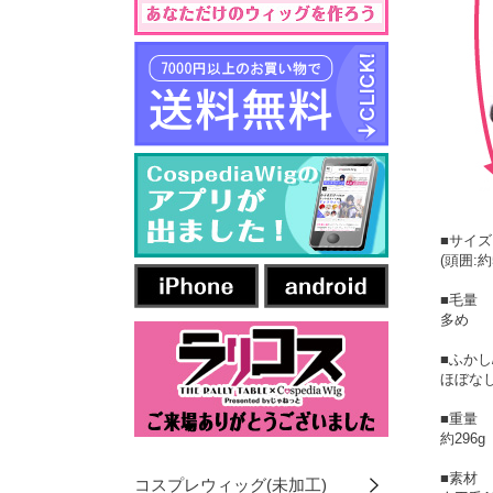
■サイ
(頭囲:
■毛量
多め
■ふかし
ほぼなし
■重量
約296g
■素材
コスプレウィッグ(未加工)