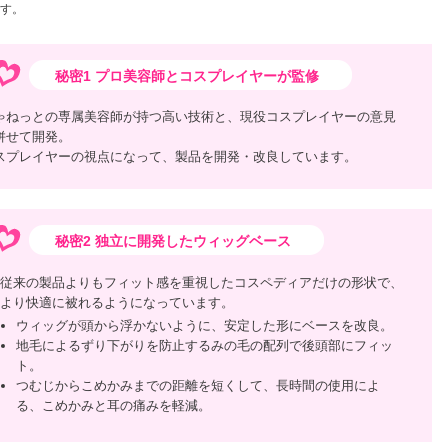
す。
秘密1 プロ美容師とコスプレイヤーが監修
ゃねっとの専属美容師が持つ高い技術と、現役コスプレイヤーの意見
併せて開発。
スプレイヤーの視点になって、製品を開発・改良しています。
秘密2 独立に開発したウィッグベース
従来の製品よりもフィット感を重視したコスペディアだけの形状で、
より快適に被れるようになっています。
ウィッグが頭から浮かないように、安定した形にベースを改良。
地毛によるずり下がりを防止するみの毛の配列で後頭部にフィッ
ト。
つむじからこめかみまでの距離を短くして、長時間の使用によ
る、こめかみと耳の痛みを軽減。