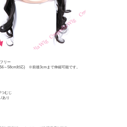
ズフリー
約56～58cm対応) ※前後3cmまで伸縮可能です。
/つむじ
/あり