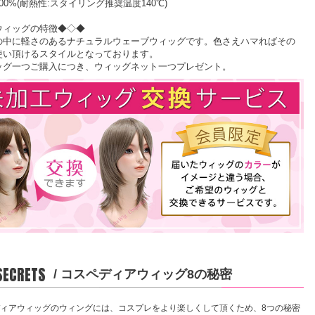
00%(耐熱性:スタイリング推奨温度140℃)
ウィッグの特徴◆◇◆
の中に軽さのあるナチュラルウェーブウィッグです。色さえハマればその
使い頂けるスタイルとなっております。
ッグ一つご購入につき、ウィッグネット一つプレゼント。
 SECRETS
/ コスペディアウィッグ8の秘密
ィアウィッグのウィングには、コスプレをより楽しくして頂くため、8つの秘密