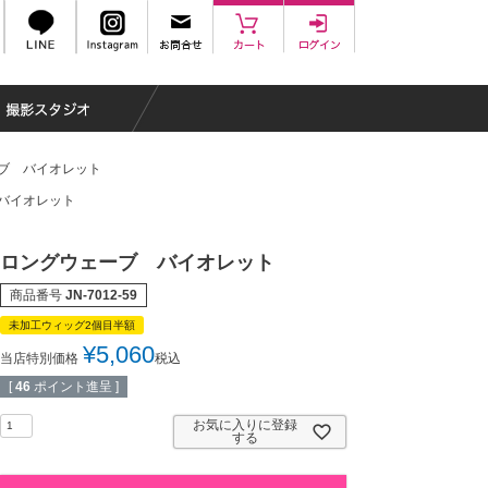
ブ バイオレット
バイオレット
ロングウェーブ バイオレット
商品番号
JN-7012-59
未加工ウィッグ2個目半額
¥
5,060
当店特別価格
税込
[
46
ポイント進呈 ]
お気に入りに登録
する