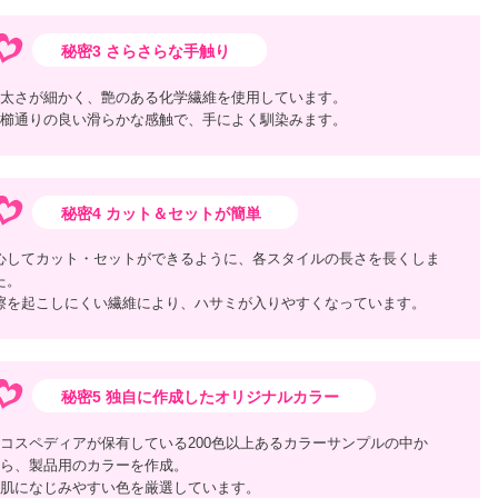
秘密3 さらさらな手触り
太さが細かく、艶のある化学繊維を使用しています。
櫛通りの良い滑らかな感触で、手によく馴染みます。
秘密4 カット＆セットが簡単
心してカット・セットができるように、各スタイルの長さを長くしま
た。
擦を起こしにくい繊維により、ハサミが入りやすくなっています。
秘密5 独自に作成したオリジナルカラー
コスペディアが保有している200色以上あるカラーサンプルの中か
ら、製品用のカラーを作成。
肌になじみやすい色を厳選しています。