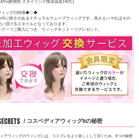
00%(耐熱性:スタイリング推奨温度140℃)
ウィッグの特徴◆◇◆
の中に軽さのあるナチュラルウェーブウィッグです。色さえハマればその
使い頂けるスタイルとなっております。
ッグ一つご購入につき、ウィッグネット一つプレゼント。
 SECRETS
/ コスペディアウィッグ8の秘密
ィアウィッグのウィングには、コスプレをより楽しくして頂くため、8つの秘密