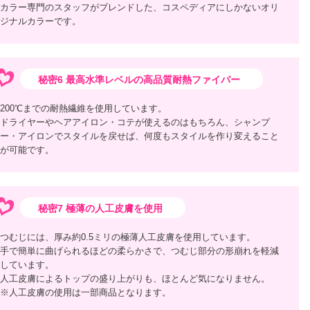
カラー専門のスタッフがブレンドした、コスペディアにしかないオリ
ジナルカラーです。
秘密6 最高水準レベルの高品質耐熱ファイバー
200℃までの耐熱繊維を使用しています。
ドライヤーやヘアアイロン・コテが使えるのはもちろん、シャンプ
ー・アイロンでスタイルを戻せば、何度もスタイルを作り変えること
が可能です。
秘密7 極薄の人工皮膚を使用
つむじには、厚み約0.5ミリの極薄人工皮膚を使用しています。
手で簡単に曲げられるほどの柔らかさで、つむじ部分の形崩れを軽減
しています。
人工皮膚によるトップの盛り上がりも、ほとんど気になりません。
※人工皮膚の使用は一部商品となります。