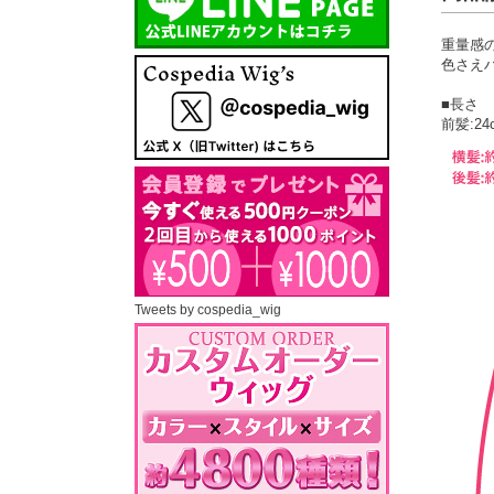
重量感
色さえ
■長さ
前髪:24
Tweets by cospedia_wig