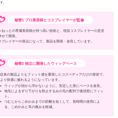
す。
秘密1 プロ美容師とコスプレイヤーが監修
ゃねっとの専属美容師が持つ高い技術と、現役コスプレイヤーの意見
併せて開発。
スプレイヤーの視点になって、製品を開発・改良しています。
秘密2 独立に開発したウィッグベース
従来の製品よりもフィット感を重視したコスペディアだけの形状で、
より快適に被れるようになっています。
ウィッグが頭から浮かないように、安定した形にベースを改良。
地毛によるずり下がりを防止するみの毛の配列で後頭部にフィッ
ト。
つむじからこめかみまでの距離を短くして、長時間の使用によ
る、こめかみと耳の痛みを軽減。