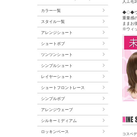
人工毛1
カラー一覧
◆◇◆
重量感
スタイル一覧
ままお
※ウィ
アレンジショート
ショートボブ
ツンツンショート
シンプルショート
レイヤーショート
ショートフロントレース
シンプルボブ
アレンジウェーブ
N
INE
シルキーミディアム
ロッキンベース
コスペデ