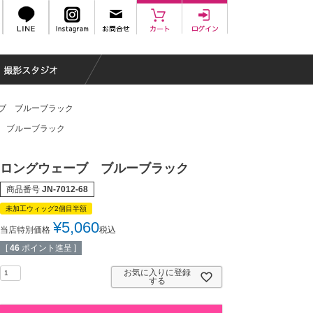
ブ ブルーブラック
 ブルーブラック
ロングウェーブ ブルーブラック
商品番号
JN-7012-68
未加工ウィッグ2個目半額
¥
5,060
当店特別価格
税込
[
46
ポイント進呈 ]
お気に入りに登録
する