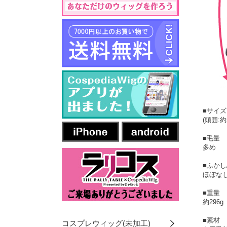
■サイ
(頭囲:
■毛量
多め
■ふかし
ほぼなし
■重量
約296g
■素材
コスプレウィッグ(未加工)