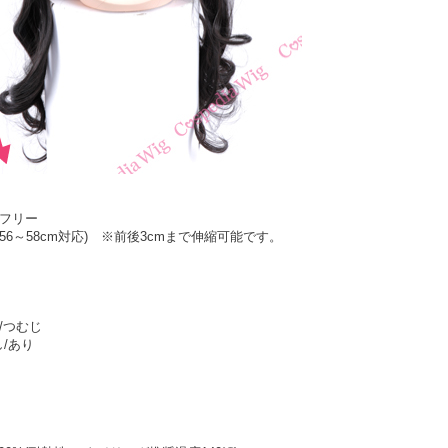
ズフリー
約56～58cm対応) ※前後3cmまで伸縮可能です。
/つむじ
/あり