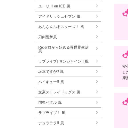
ユーリ!!! on ICE 風
アイドリッシュセブン 風
あんさんぶるスターズ！ 風
刀剣乱舞風
Re:ゼロから始める異世界生活
風
ラブライブ! サンシャイン!! 風
安
坂本ですが? 風
し
摩
ハイキュー!! 風
文豪ストレイドッグス 風
弱虫ペダル 風
ラブライブ！ 風
デュラララ!! 風