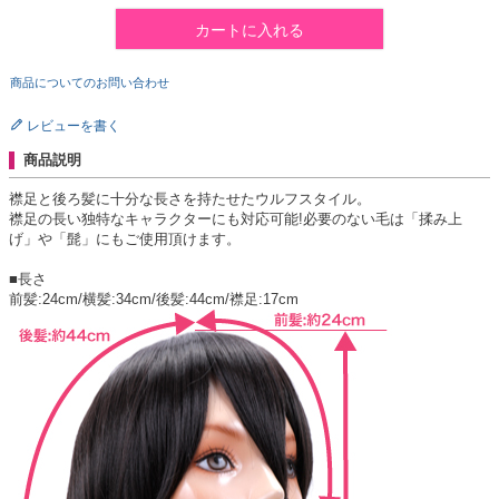
カートに入れる
商品についてのお問い合わせ
レビューを書く
商品説明
襟足と後ろ髪に十分な長さを持たせたウルフスタイル。
襟足の長い独特なキャラクターにも対応可能!必要のない毛は「揉み上
げ」や「髭」にもご使用頂けます。
■長さ
前髪:24cm/横髪:34cm/後髪:44cm/襟足:17cm