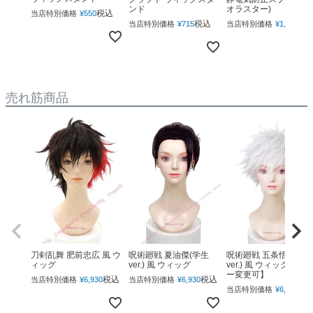
ンド
オラスター)
税込
当店特別価格
¥
550
税込
税
当店特別価格
¥
715
当店特別価格
¥
1,760
売れ筋商品
呪術廻戦 夏油傑(学生
呪術廻戦 五条悟(下ろ
刀剣乱舞 肥前忠広 風 ウ
ver.) 風 ウィッグ
ver.) 風 ウィッグ 【カ
ィッグ
ー変更可】
税込
税込
当店特別価格
¥
6,930
当店特別価格
¥
6,930
税
当店特別価格
¥
6,930