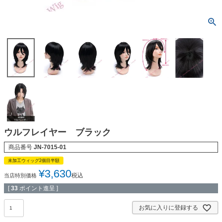
ウルフレイヤー ブラック
商品番号
JN-7015-01
未加工ウィッグ2個目半額
¥
3,630
税込
当店特別価格
[
33
ポイント進呈 ]
お気に入りに登録する