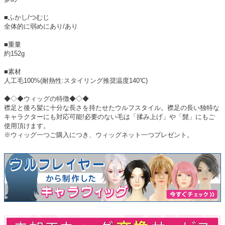
■ふかし/つむじ
全体的に弱めにあり/あり
■重量
約152g
■素材
人工毛100%(耐熱性:スタイリング推奨温度140℃)
◆◇◆ウィッグの特徴◆◇◆
襟足と後ろ髪に十分な長さを持たせたウルフスタイル。襟足の長い独特な
キャラクターにも対応可能!必要のない毛は「揉み上げ」や「髭」にもご
使用頂けます。
※ウィッグ一つご購入につき、ウィッグネット一つプレゼント。