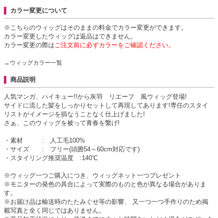
カラー変更について
※こちらのウィッグはそのままの料金でカラー変更ができます。
カラー変更したウィッグは返品はできません。
カラー変更の際は
ご注文前に必ずカラーをご確認ください。
→ウィッグカラー一覧
商品説明
人気マンガ、ハイキュー!!から灰羽 リエーフ 風ウィッグ登場!
サイドに流した髪をしっかりセットして再現してあります!専任のスタイ
リストがイメージを損なうことなく仕上げました!
さぁ、このウィッグを被って青春を繋げ!
・素材 : 人工毛100%
・サイズ : フリー(頭囲54～60cm対応です)
・スタイリング推奨温度 :140℃
※ウィッグ一つご購入につき、ウィッグネット一つプレゼント
※モニターの発色の具合によって実際のものと色が異なる場合がありま
す。
※お届け品は輸送時のたたみぐせ等の影響、 又一つ一つ手作りのため掲
載写真と全く同じではありません。