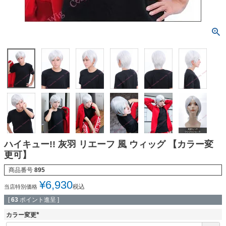
ハイキュー!! 灰羽 リエーフ 風 ウィッグ 【カラー変
更可】
商品番号
895
¥
6,930
税込
当店特別価格
[
63
ポイント進呈 ]
カラー変更
(