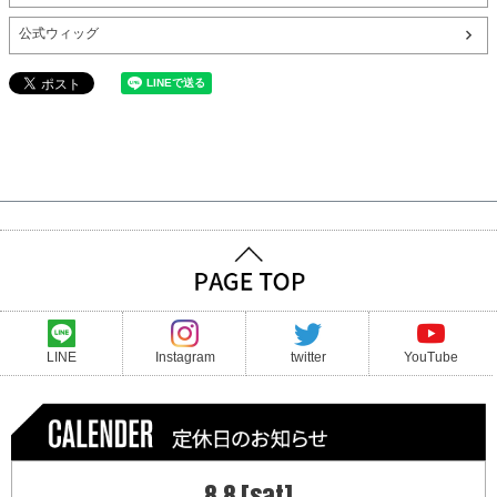
公式ウィッグ
LINE
Instagram
twitter
YouTube
8.8 [sat]