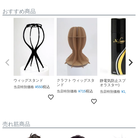
おすすめ商品
ウィッグスタンド
クラフト ウィッグスタ
静電気防止スプレー(ネ
ンド
オラスター)
税込
当店特別価格
¥
550
税込
税
当店特別価格
¥
715
当店特別価格
¥
1,760
売れ筋商品