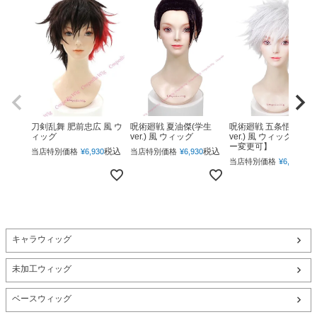
呪術廻戦 夏油傑(学生
呪術廻戦 五条悟(下ろ
刀剣乱舞 肥前忠広 風 ウ
ver.) 風 ウィッグ
ver.) 風 ウィッグ 【カ
ィッグ
ー変更可】
税込
税込
当店特別価格
¥
6,930
当店特別価格
¥
6,930
税
当店特別価格
¥
6,930
キャラウィッグ
未加工ウィッグ
ベースウィッグ