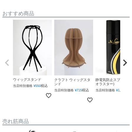
おすすめ商品
ウィッグスタンド
クラフト ウィッグスタ
静電気防止スプレー(ネ
ンド
オラスター)
税込
当店特別価格
¥
550
税込
税
当店特別価格
¥
715
当店特別価格
¥
1,760
売れ筋商品