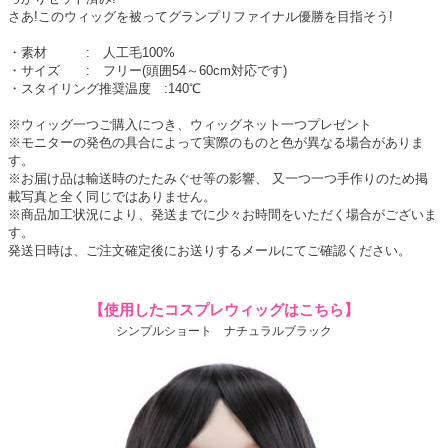
さあ!このウィッグを被ってグランプリファイナル優勝を目指そう!
・素材 : 人工毛100%
・サイズ : フリー(頭囲54～60cm対応です)
・スタイリング推奨温度 :140℃
※ウィッグ一つご購入につき、ウィッグネット一つプレゼント
※モニターの発色の具合によって実際のものと色が異なる場合がありま
す。
※お届け品は輸送時のたたみぐせ等の影響、 又一つ一つ手作りのため掲
載写真と全く同じではありません。
※商品加工状況により、発送までに少々お時間をいただく場合がございま
す。
発送日時は、ご注文確定後にお送りするメールにてご確認ください。
【使用したコスプレウィッグはこちら】
シンプルショート ナチュラルブラック