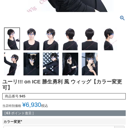
ユーリ!!! on ICE 勝生勇利 風 ウィッグ【カラー変更
可】
商品番号
945
¥
6,930
税込
当店特別価格
[
63
ポイント進呈 ]
カラー変更
(