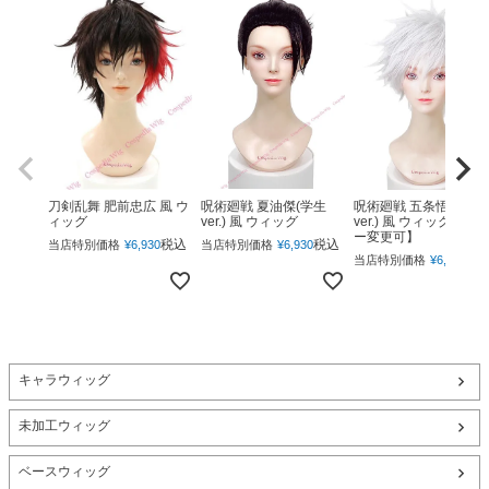
呪術廻戦 夏油傑(学生
呪術廻戦 五条悟(下ろ
刀剣乱舞 肥前忠広 風 ウ
ver.) 風 ウィッグ
ver.) 風 ウィッグ 【カ
ィッグ
ー変更可】
税込
税込
当店特別価格
¥
6,930
当店特別価格
¥
6,930
税
当店特別価格
¥
6,930
キャラウィッグ
未加工ウィッグ
ベースウィッグ