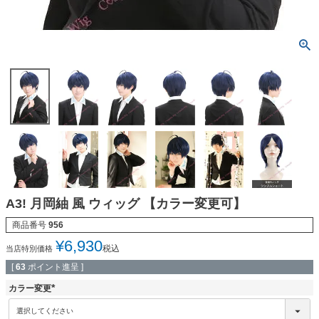
A3! 月岡紬 風 ウィッグ 【カラー変更可】
商品番号
956
¥
6,930
税込
当店特別価格
[
63
ポイント進呈 ]
カラー変更
(
必
須