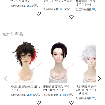
ウィッグスタンド
クラフト ウィッグスタ
静電気防止スプレー(ネ
ンド
オラスター)
税込
当店特別価格
¥
550
税込
税
当店特別価格
¥
715
当店特別価格
¥
1,760
売れ筋商品
呪術廻戦 夏油傑(学生
呪術廻戦 五条悟(下ろ
刀剣乱舞 肥前忠広 風 ウ
ver.) 風 ウィッグ
ver.) 風 ウィッグ 【カ
ィッグ
ー変更可】
税込
税込
当店特別価格
¥
6,930
当店特別価格
¥
6,930
税
当店特別価格
¥
6,930