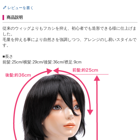
レビューを書く
商品説明
従来のウィッグよりもフカシを抑え、初心者でも造形できる様に仕上げま
した。
毛量を抑える事により自然さを強調しつつ、アレンジのし易いスタイルで
す。
■長さ
前髪:25cm/横髪:29cm/後髪:36cm/襟足:9cm