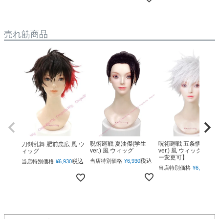
売れ筋商品
呪術廻戦 夏油傑(学生
呪術廻戦 五条悟(下ろ
刀剣乱舞 肥前忠広 風 ウ
ver.) 風 ウィッグ
ver.) 風 ウィッグ 【カ
ィッグ
ー変更可】
税込
税込
当店特別価格
¥
6,930
当店特別価格
¥
6,930
税
当店特別価格
¥
6,930