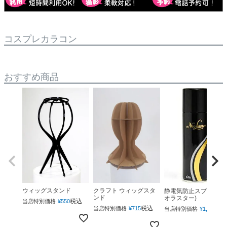
コスプレカラコン
おすすめ商品
ウィッグスタンド
クラフト ウィッグスタ
静電気防止スプレー(ネ
ンド
オラスター)
税込
当店特別価格
¥
550
税込
税
当店特別価格
¥
715
当店特別価格
¥
1,760