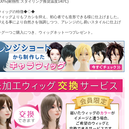
00%(耐熱性:スタイリング推奨温度140℃)
ウィッグの特徴◆◇◆
ウィッグよりもフカシを抑え、初心者でも造形できる様に仕上げました。
抑える事により自然さを強調しつつ、アレンジのし易いスタイルに仕上げ
。
ッグ一つご購入につき、ウィッグネット一つプレゼント。