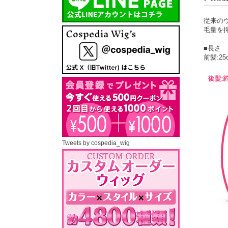
従来の
毛量を
■長さ
前髪:25
Tweets by cospedia_wig