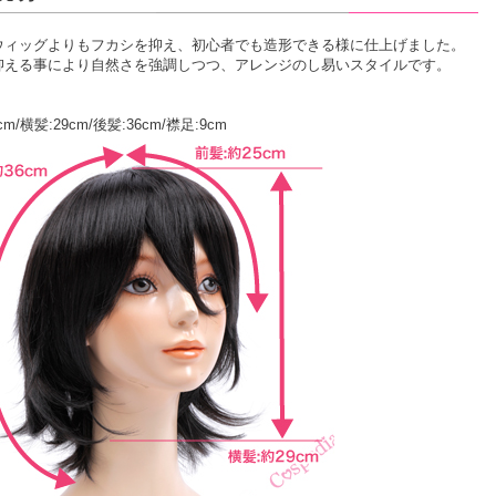
ウィッグよりもフカシを抑え、初心者でも造形できる様に仕上げました。
抑える事により自然さを強調しつつ、アレンジのし易いスタイルです。
cm/横髪:29cm/後髪:36cm/襟足:9cm