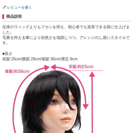
レビューを書く
商品説明
従来のウィッグよりもフカシを抑え、初心者でも造形できる様に仕上げま
した。
毛量を抑える事により自然さを強調しつつ、アレンジのし易いスタイルで
す。
■長さ
前髪:25cm/横髪:29cm/後髪:36cm/襟足:9cm