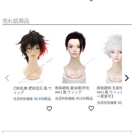
売れ筋商品
呪術廻戦 夏油傑(学生
呪術廻戦 五条悟(下ろ
刀剣乱舞 肥前忠広 風 ウ
ver.) 風 ウィッグ
ver.) 風 ウィッグ 【カ
ィッグ
ー変更可】
税込
税込
当店特別価格
¥
6,930
当店特別価格
¥
6,930
税
当店特別価格
¥
6,930