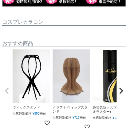
コスプレカラコン
おすすめ商品
ウィッグスタンド
クラフト ウィッグスタ
静電気防止スプレー(ネ
ンド
オラスター)
税込
当店特別価格
¥
550
税込
税
当店特別価格
¥
715
当店特別価格
¥
1,760