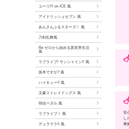
ユーリ!!! on ICE 風
アイドリッシュセブン 風
あんさんぶるスターズ！ 風
刀剣乱舞風
Re:ゼロから始める異世界生活
風
ラブライブ! サンシャイン!! 風
坂本ですが? 風
ハイキュー!! 風
文豪ストレイドッグス 風
弱虫ペダル 風
安
ラブライブ！ 風
し
デュラララ!! 風
摩