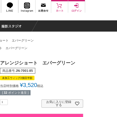
ョート エバーグリーン
ト エバーグリーン
アレンジショート エバーグリーン
商品番号
JN-7001-85
未加工ウィッグ2個目半額
¥
3,520
当店特別価格
税込
[
32
ポイント進呈 ]
お気に入りに登録
する