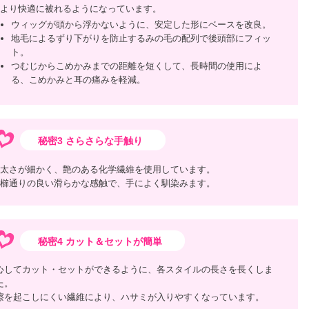
より快適に被れるようになっています。
ウィッグが頭から浮かないように、安定した形にベースを改良。
地毛によるずり下がりを防止するみの毛の配列で後頭部にフィッ
ト。
つむじからこめかみまでの距離を短くして、長時間の使用によ
る、こめかみと耳の痛みを軽減。
秘密3 さらさらな手触り
太さが細かく、艶のある化学繊維を使用しています。
櫛通りの良い滑らかな感触で、手によく馴染みます。
秘密4 カット＆セットが簡単
心してカット・セットができるように、各スタイルの長さを長くしま
た。
擦を起こしにくい繊維により、ハサミが入りやすくなっています。