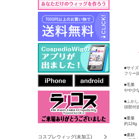
■サイズ
フリー(
■毛量
やや少
■ふかし
頭部付
■重量
約124g
■素材
コスプレウィッグ(未加工)