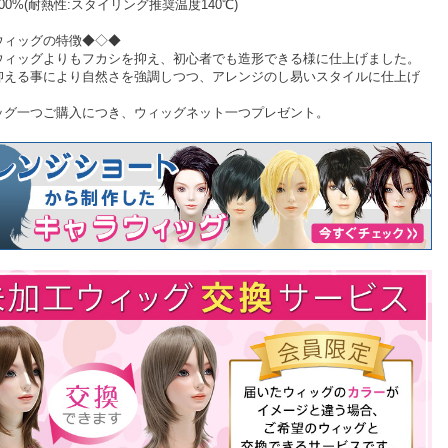
00%(耐熱性:スタイリング推奨温度140℃)
ウィッグの特徴◆◇◆
ウィッグよりもフカシを抑え、初心者でも造形できる様に仕上げました。
抑える事により自然さを強調しつつ、アレンジのし易いスタイルに仕上げ
。
ッグ一つご購入につき、ウィッグネット一つプレゼント。