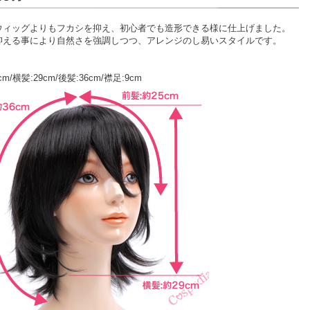
ウィッグよりもフカシを抑え、初心者でも造形できる様に仕上げました。
抑える事により自然さを強調しつつ、アレンジのし易いスタイルです。
cm/横髪:29cm/後髪:36cm/襟足:9cm