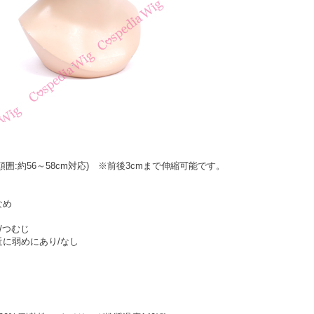
頭囲:約56～58cm対応) ※前後3cmまで伸縮可能です。
なめ
/つむじ
近に弱めにあり/なし