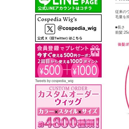
従来の
毛量を
■長さ
前髪:25
Tweets by cospedia_wig