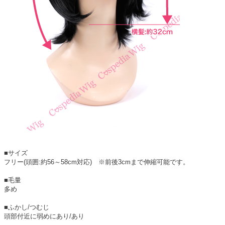
■サイズ
フリー(頭囲:約56～58cm対応) ※前後3cmまで伸縮可能です。
■毛量
多め
■ふかし/つむじ
頭部付近に弱めにあり/あり