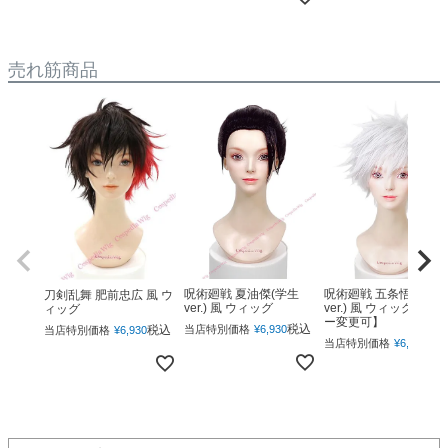
売れ筋商品
呪術廻戦 夏油傑(学生
呪術廻戦 五条悟(下ろ
刀剣乱舞 肥前忠広 風 ウ
ver.) 風 ウィッグ
ver.) 風 ウィッグ 【カ
ィッグ
ー変更可】
税込
税込
当店特別価格
¥
6,930
当店特別価格
¥
6,930
税
当店特別価格
¥
6,930