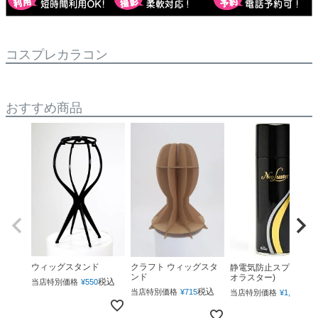
コスプレカラコン
おすすめ商品
ウィッグスタンド
クラフト ウィッグスタ
静電気防止スプレー(ネ
ンド
オラスター)
税込
当店特別価格
¥
550
税込
税
当店特別価格
¥
715
当店特別価格
¥
1,760