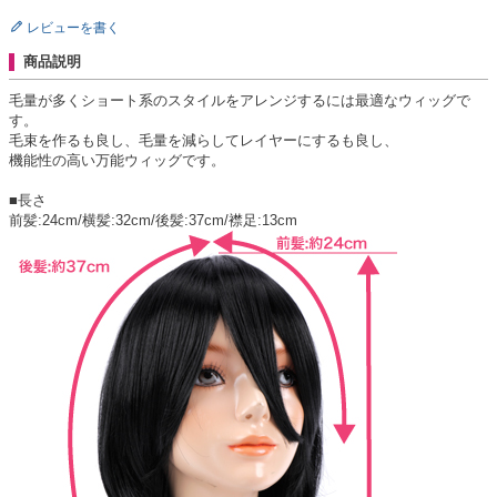
レビューを書く
商品説明
毛量が多くショート系のスタイルをアレンジするには最適なウィッグで
す。
毛束を作るも良し、毛量を減らしてレイヤーにするも良し、
機能性の高い万能ウィッグです。
■長さ
前髪:24cm/横髪:32cm/後髪:37cm/襟足:13cm