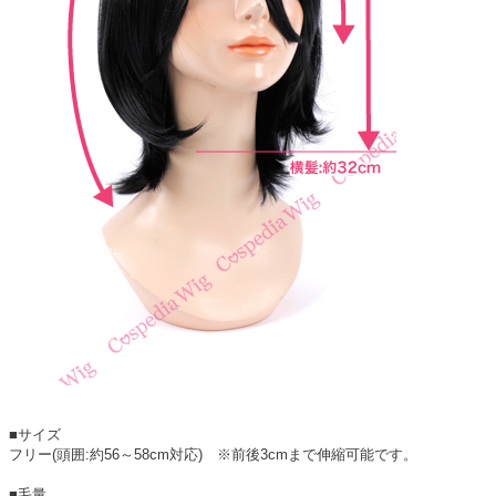
■サイズ
フリー(頭囲:約56～58cm対応) ※前後3cmまで伸縮可能です。
■毛量