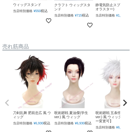
ウィッグスタンド
クラフト ウィッグスタ
静電気防止スプレー(ネ
ンド
オラスター)
税込
当店特別価格
¥
550
税込
税
当店特別価格
¥
715
当店特別価格
¥
1,760
売れ筋商品
呪術廻戦 夏油傑(学生
呪術廻戦 五条悟(下ろ
刀剣乱舞 肥前忠広 風 ウ
ver.) 風 ウィッグ
ver.) 風 ウィッグ 【カ
ィッグ
ー変更可】
税込
税込
当店特別価格
¥
6,930
当店特別価格
¥
6,930
税
当店特別価格
¥
6,930