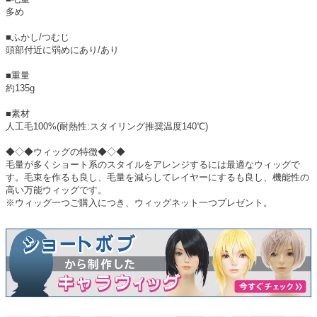
多め
■ふかし/つむじ
頭部付近に弱めにあり/あり
■重量
約135g
■素材
人工毛100%(耐熱性:スタイリング推奨温度140℃)
◆◇◆ウィッグの特徴◆◇◆
毛量が多くショート系のスタイルをアレンジするには最適なウィッグで
す。毛束を作るも良し、毛量を減らしてレイヤーにするも良し、機能性の
高い万能ウィッグです。
※ウィッグ一つご購入につき、ウィッグネット一つプレゼント。