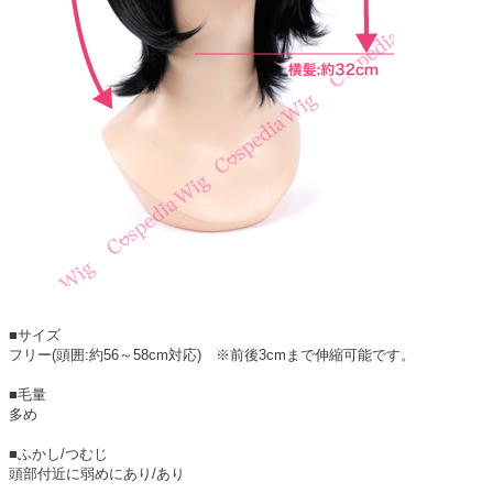
■サイズ
フリー(頭囲:約56～58cm対応) ※前後3cmまで伸縮可能です。
■毛量
多め
■ふかし/つむじ
頭部付近に弱めにあり/あり