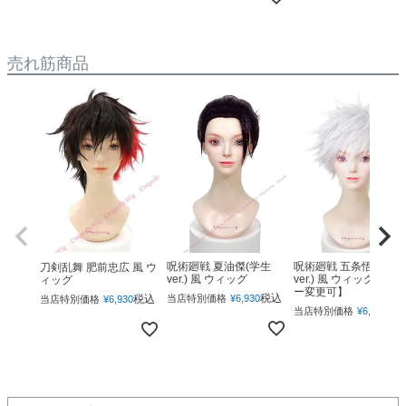
売れ筋商品
呪術廻戦 夏油傑(学生
呪術廻戦 五条悟(下ろ
刀剣乱舞 肥前忠広 風 ウ
ver.) 風 ウィッグ
ver.) 風 ウィッグ 【カ
ィッグ
ー変更可】
税込
税込
当店特別価格
¥
6,930
当店特別価格
¥
6,930
税
当店特別価格
¥
6,930