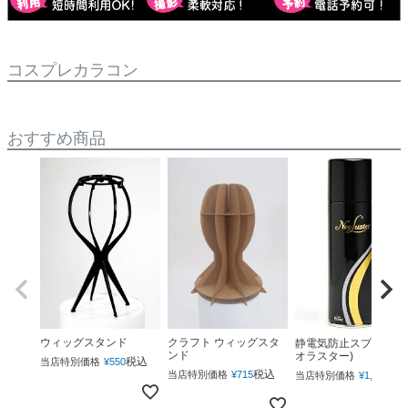
コスプレカラコン
おすすめ商品
ウィッグスタンド
クラフト ウィッグスタ
静電気防止スプレー(ネ
ンド
オラスター)
税込
当店特別価格
¥
550
税込
税
当店特別価格
¥
715
当店特別価格
¥
1,760