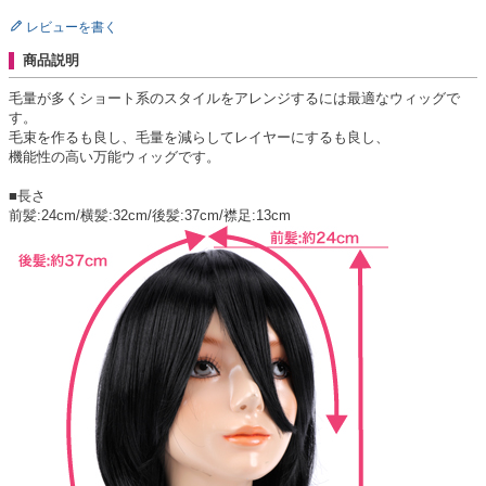
レビューを書く
商品説明
毛量が多くショート系のスタイルをアレンジするには最適なウィッグで
す。
毛束を作るも良し、毛量を減らしてレイヤーにするも良し、
機能性の高い万能ウィッグです。
■長さ
前髪:24cm/横髪:32cm/後髪:37cm/襟足:13cm