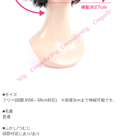
■サイズ
フリー(頭囲:約56～58cm対応) ※前後3cmまで伸縮可能です。
■毛量
普通
■ふかし/つむじ
頭部付近にあり/あり