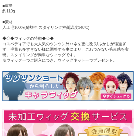
■重量
約110g
■素材
人工毛100%(耐熱性:スタイリング推奨温度140℃)
◆◇◆ウィッグの特徴◆◇◆
コスペディアでも大人気のツンツン外ハネを更に改良!ふかしが強過ぎ
ず、毛量も多すぎない様に調整する事により、ごわつかない毛束感を実
現。スタイリングが簡単なウィッグです。
※ウィッグ一つご購入につき、ウィッグネット一つプレゼント。