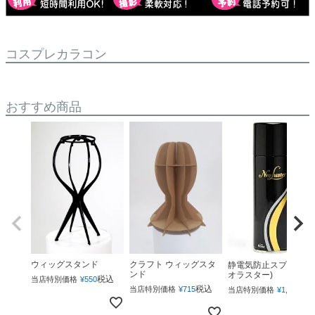
コスプレカラコン
おすすめ商品
ウィッグスタンド
クラフト ウィッグスタ
静電気防止スプレー(ネ
ンド
オラスター)
税込
当店特別価格
¥
550
税込
税
当店特別価格
¥
715
当店特別価格
¥
1,760