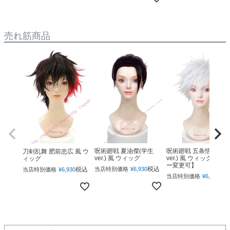
売れ筋商品
呪術廻戦 夏油傑(学生
呪術廻戦 五条悟(下ろ
刀剣乱舞 肥前忠広 風 ウ
ver.) 風 ウィッグ
ver.) 風 ウィッグ 【カ
ィッグ
ー変更可】
税込
税込
当店特別価格
¥
6,930
当店特別価格
¥
6,930
税
当店特別価格
¥
6,930