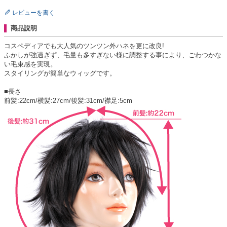
レビューを書く
商品説明
コスペディアでも大人気のツンツン外ハネを更に改良!
ふかしが強過ぎず、毛量も多すぎない様に調整する事により、ごわつかな
い毛束感を実現。
スタイリングが簡単なウィッグです。
■長さ
前髪:22cm/横髪:27cm/後髪:31cm/襟足:5cm