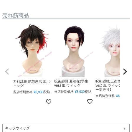
売れ筋商品
呪術廻戦 夏油傑(学生
呪術廻戦 五条悟(下ろ
刀剣乱舞 肥前忠広 風 ウ
ver.) 風 ウィッグ
ver.) 風 ウィッグ 【カ
ィッグ
ー変更可】
税込
税込
当店特別価格
¥
6,930
当店特別価格
¥
6,930
税
当店特別価格
¥
6,930
キャラウィッグ