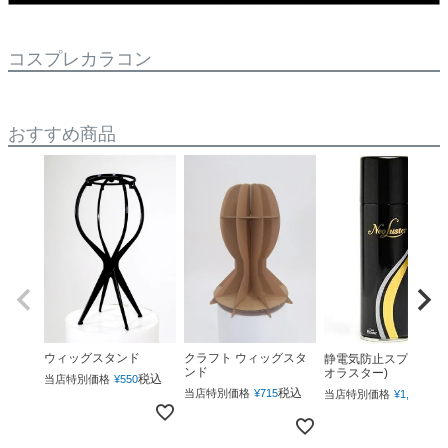
コスプレカラコン
おすすめ商品
ウィッグスタンド
クラフト ウィッグスタ
静電気防止スプレー(ネ
ンド
オラスター)
税込
当店特別価格
¥
550
税込
税
当店特別価格
¥
715
当店特別価格
¥
1,760