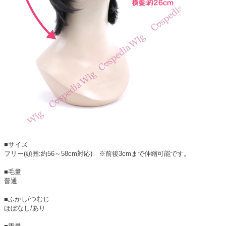
■サイズ
フリー(頭囲:約56～58cm対応) ※前後3cmまで伸縮可能です。
■毛量
普通
■ふかし/つむじ
ほぼなし/あり