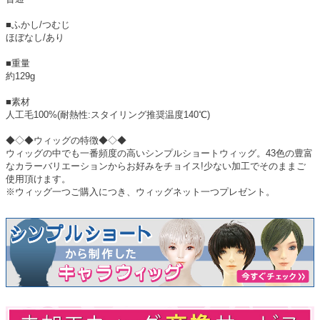
■ふかし/つむじ
ほぼなし/あり
■重量
約129g
■素材
人工毛100%(耐熱性:スタイリング推奨温度140℃)
◆◇◆ウィッグの特徴◆◇◆
ウィッグの中でも一番頻度の高いシンプルショートウィッグ。43色の豊富
なカラーバリエーションからお好みをチョイス!少ない加工でそのままご
使用頂けます。
※ウィッグ一つご購入につき、ウィッグネット一つプレゼント。