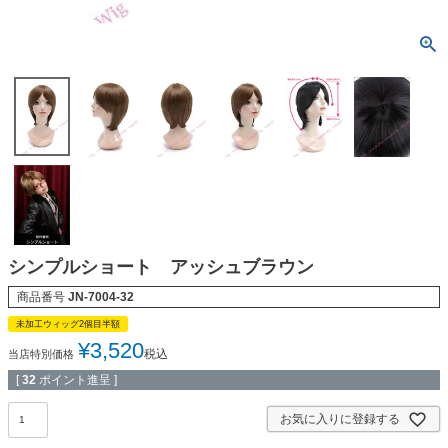
シンプルショート アッシュブラウン
商品番号
JN-7004-32
未加工ウィッグ2個目半額
¥
3,520
税込
当店特別価格
[
32
ポイント進呈 ]
お気に入りに登録する