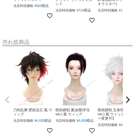
ンド
オラスター)
税込
当店特別価格
¥
550
税込
税
当店特別価格
¥
715
当店特別価格
¥
1,760
売れ筋商品
呪術廻戦 夏油傑(学生
呪術廻戦 五条悟(下ろ
刀剣乱舞 肥前忠広 風 ウ
ver.) 風 ウィッグ
ver.) 風 ウィッグ 【カ
ィッグ
ー変更可】
税込
税込
当店特別価格
¥
6,930
当店特別価格
¥
6,930
税
当店特別価格
¥
6,930