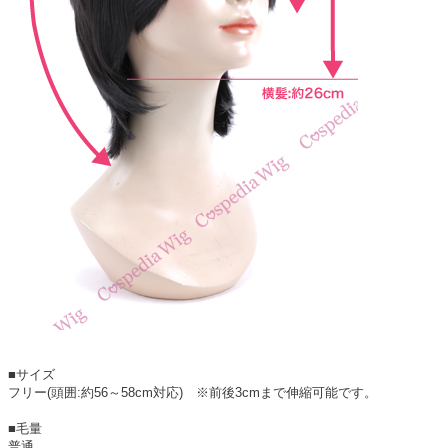
■サイズ
フリー(頭囲:約56～58cm対応) ※前後3cmまで伸縮可能です。
■毛量
普通