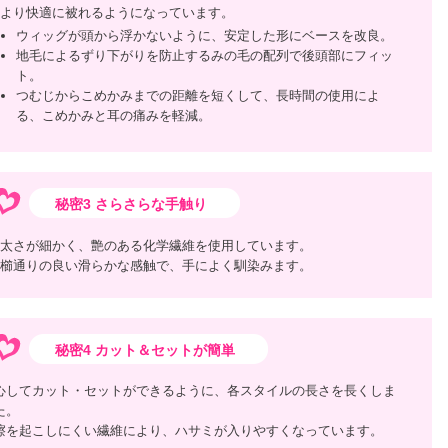
より快適に被れるようになっています。
ウィッグが頭から浮かないように、安定した形にベースを改良。
地毛によるずり下がりを防止するみの毛の配列で後頭部にフィッ
ト。
つむじからこめかみまでの距離を短くして、長時間の使用によ
る、こめかみと耳の痛みを軽減。
秘密3 さらさらな手触り
太さが細かく、艶のある化学繊維を使用しています。
櫛通りの良い滑らかな感触で、手によく馴染みます。
秘密4 カット＆セットが簡単
心してカット・セットができるように、各スタイルの長さを長くしま
た。
擦を起こしにくい繊維により、ハサミが入りやすくなっています。