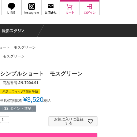
ョート モスグリーン
 モスグリーン
シンプルショート モスグリーン
商品番号
JN-7004-91
未加工ウィッグ2個目半額
¥
3,520
当店特別価格
税込
[
32
ポイント進呈 ]
お気に入りに登録
する