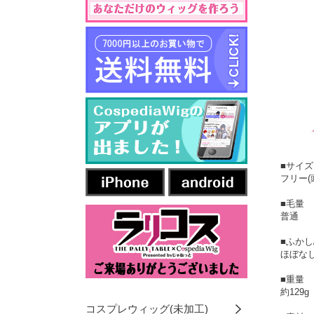
■サイズ
フリー(
■毛量
普通
■ふかし
ほぼなし
■重量
約129g
コスプレウィッグ(未加工)