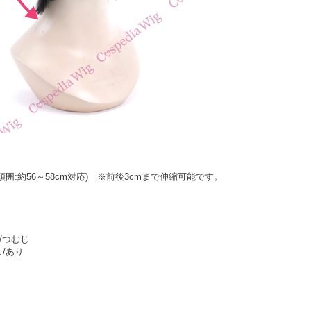
頭囲:約56～58cm対応) ※前後3cmまで伸縮可能です。
/つむじ
/あり