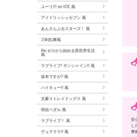
ユーリ!!! on ICE 風
アイドリッシュセブン 風
あんさんぶるスターズ！ 風
刀剣乱舞風
Re:ゼロから始める異世界生活
風
ラブライブ! サンシャイン!! 風
坂本ですが? 風
ハイキュー!! 風
文豪ストレイドッグス 風
弱虫ペダル 風
安
ラブライブ！ 風
し
デュラララ!! 風
摩