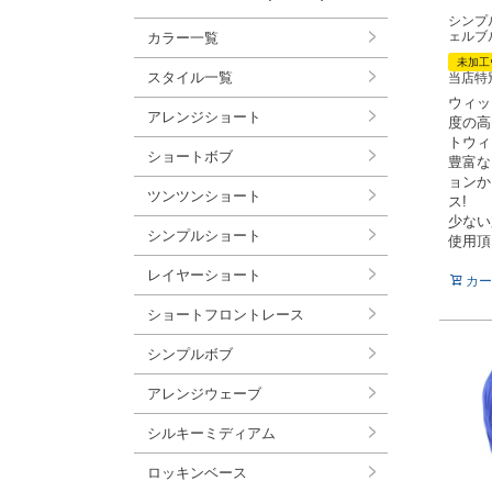
シンプ
ェルブ
カラー一覧
未加工
スタイル一覧
当店特
ウィッ
アレンジショート
度の高
トウィ
ショートボブ
豊富な
ョンか
ツンツンショート
ス!
少ない
シンプルショート
使用頂
レイヤーショート
カー
ショートフロントレース
シンプルボブ
アレンジウェーブ
シルキーミディアム
ロッキンベース