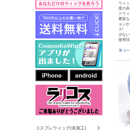
ウィッ
度の高
トウィ
豊富な
ョンか
ス!
少ない
使用頂
カー
コスプレウィッグ(未加工)