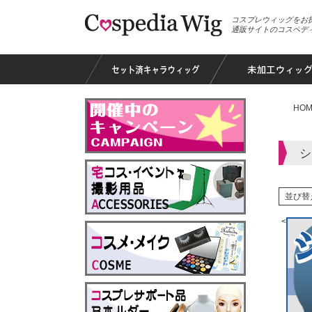
コスプレウィッグをお
通販サイトのコスペデ
HOM
シ
並び替
<