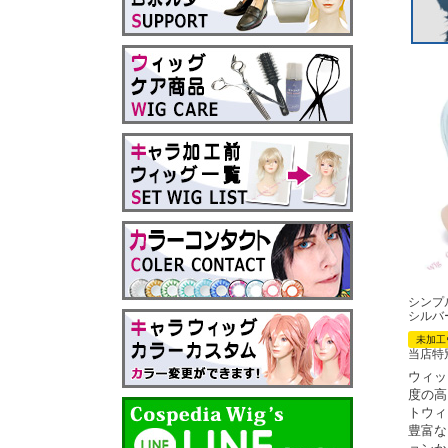
シンプ
シルバ
未加工
当店特
ウィッ
度の高
トウィ
豊富な