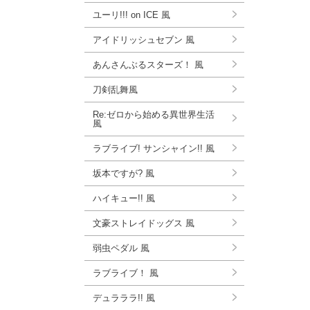
ユーリ!!! on ICE 風
アイドリッシュセブン 風
あんさんぶるスターズ！ 風
刀剣乱舞風
Re:ゼロから始める異世界生活
風
ラブライブ! サンシャイン!! 風
坂本ですが? 風
ハイキュー!! 風
文豪ストレイドッグス 風
弱虫ペダル 風
ラブライブ！ 風
デュラララ!! 風