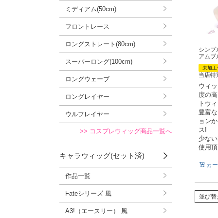
ミディアム(50cm)
フロントレース
ロングストレート(80cm)
シンプ
アムブ
スーパーロング(100cm)
未加工
当店特
ロングウェーブ
ウィッ
度の高
ロングレイヤー
トウィ
豊富な
ウルフレイヤー
ョンか
ス!
>> コスプレウィッグ商品一覧へ
少ない
使用頂
キャラウィッグ(セット済)
カー
作品一覧
Fateシリーズ 風
並び替
A3!（エースリー） 風