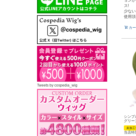
ョンか
ス!
少ない
使用頂
カー
Tweets by cospedia_wig
シンプ
グリー
未加工
当店特