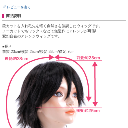
レビューを書く
商品説明
段カットを入れ毛先を軽く自然さを強調したウィッグです。
ノーカットでもワックスなどで無造作にアレンジが可能!
変幻自在のアレンジウィッグです。
■長さ
前髪:23cm/横髪:25cm/後髪:33cm/襟足:7cm