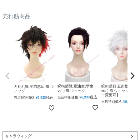
売れ筋商品
呪術廻戦 夏油傑(学生
呪術廻戦 五条悟(下ろ
刀剣乱舞 肥前忠広 風 ウ
ver.) 風 ウィッグ
ver.) 風 ウィッグ 【カ
ィッグ
ー変更可】
税込
税込
当店特別価格
¥
6,930
当店特別価格
¥
6,930
税
当店特別価格
¥
6,930
キャラウィッグ