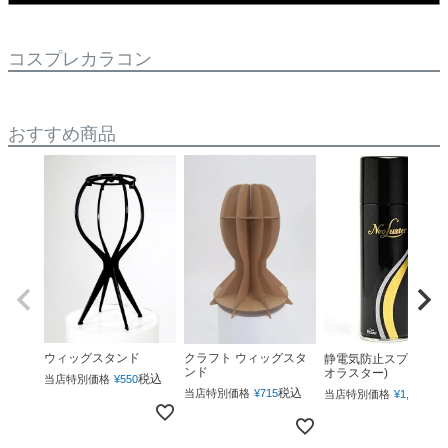
コスプレカラコン
おすすめ商品
ウィッグスタンド
クラフト ウィッグスタ
静電気防止スプレー(ネ
ンド
オラスター)
税込
当店特別価格
¥
550
税込
税
当店特別価格
¥
715
当店特別価格
¥
1,760