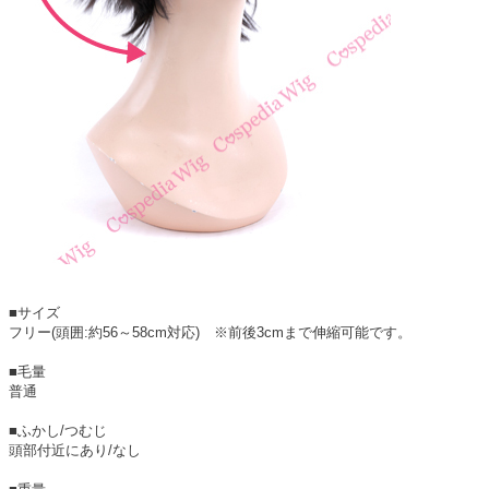
■サイズ
フリー(頭囲:約56～58cm対応) ※前後3cmまで伸縮可能です。
■毛量
普通
■ふかし/つむじ
頭部付近にあり/なし