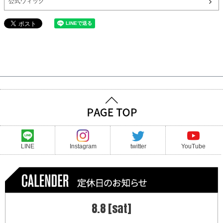
公式ウィッグ
LINE
Instagram
twitter
YouTube
8.8 [sat]