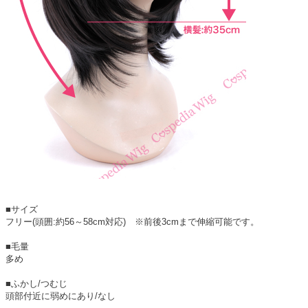
■サイズ
フリー(頭囲:約56～58cm対応) ※前後3cmまで伸縮可能です。
■毛量
多め
■ふかし/つむじ
頭部付近に弱めにあり/なし