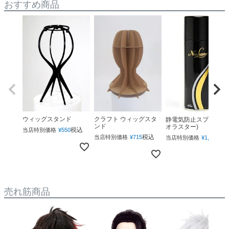
おすすめ商品
ウィッグスタンド
クラフト ウィッグスタ
静電気防止スプレー(ネ
ンド
オラスター)
税込
当店特別価格
¥
550
税込
税
当店特別価格
¥
715
当店特別価格
¥
1,760
売れ筋商品