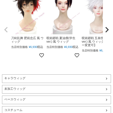
呪術廻戦 夏油傑(学生
呪術廻戦 五条悟(下ろ
刀剣乱舞 肥前忠広 風 ウ
ver.) 風 ウィッグ
ver.) 風 ウィッグ 【カ
ィッグ
ー変更可】
税込
税込
当店特別価格
¥
6,930
当店特別価格
¥
6,930
税
当店特別価格
¥
6,930
キャラウィッグ
未加工ウィッグ
ベースウィッグ
コスチューム