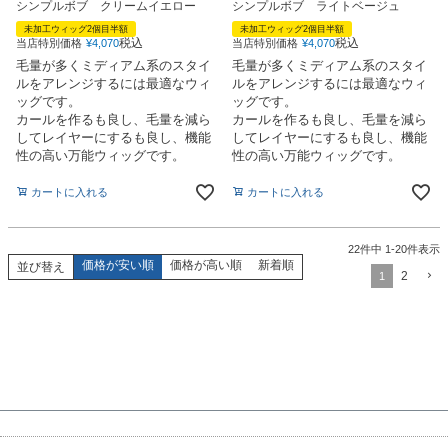
シンプルボブ クリームイエロー
シンプルボブ ライトベージュ
未加工ウィッグ2個目半額
未加工ウィッグ2個目半額
税込
税込
当店特別価格
¥
4,070
当店特別価格
¥
4,070
毛量が多くミディアム系のスタイ
毛量が多くミディアム系のスタイ
ルをアレンジするには最適なウィ
ルをアレンジするには最適なウィ
ッグです。
ッグです。
カールを作るも良し、毛量を減ら
カールを作るも良し、毛量を減ら
してレイヤーにするも良し、機能
してレイヤーにするも良し、機能
性の高い万能ウィッグです。
性の高い万能ウィッグです。
カートに入れる
カートに入れる
22
件中
1
-
20
件表示
価格が安い順
価格が高い順
新着順
並び替え
2
1