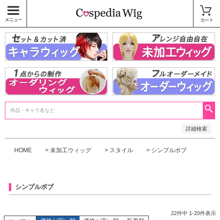
価格
〜
商品タグ
キャラウィッグ
未加工ウィッグ
ベースウィッグ
衣装
SALE中
検索
詳細検索
HOME
未加工ウィッグ
スタイル
シンプルボブ
シンプルボブ
22
件中
1
-
20
件表示