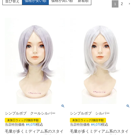
価格が安い順
価格が高い順
新着順
並び替え
2
1
シンプルボブ クールシルバー
シンプルボブ シルバー
未加工ウィッグ2個目半額
未加工ウィッグ2個目半額
税込
税込
当店特別価格
¥
4,070
当店特別価格
¥
4,070
毛量が多くミディアム系のスタイ
毛量が多くミディアム系のスタイ