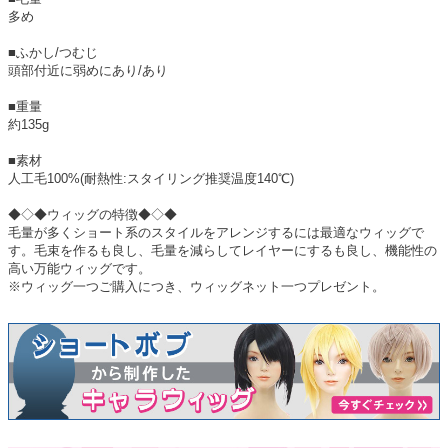
多め
■ふかし/つむじ
頭部付近に弱めにあり/あり
■重量
約135g
■素材
人工毛100%(耐熱性:スタイリング推奨温度140℃)
◆◇◆ウィッグの特徴◆◇◆
毛量が多くショート系のスタイルをアレンジするには最適なウィッグで
す。毛束を作るも良し、毛量を減らしてレイヤーにするも良し、機能性の
高い万能ウィッグです。
※ウィッグ一つご購入につき、ウィッグネット一つプレゼント。