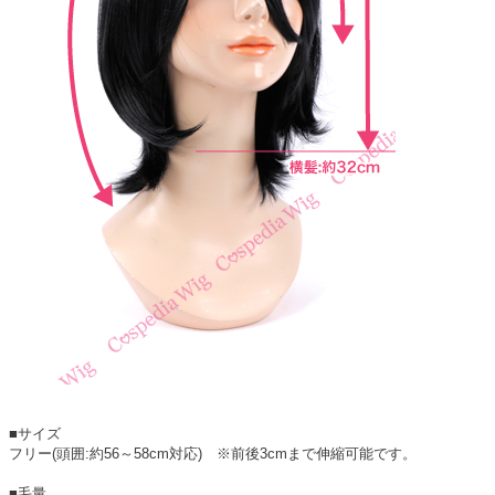
■サイズ
フリー(頭囲:約56～58cm対応) ※前後3cmまで伸縮可能です。
■毛量