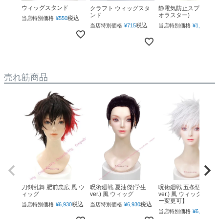
ウィッグスタンド
クラフト ウィッグスタ
静電気防止スプレー(ネ
ンド
オラスター)
税込
当店特別価格
¥
550
税込
税
当店特別価格
¥
715
当店特別価格
¥
1,760
売れ筋商品
呪術廻戦 夏油傑(学生
呪術廻戦 五条悟(下ろ
刀剣乱舞 肥前忠広 風 ウ
ver.) 風 ウィッグ
ver.) 風 ウィッグ 【カ
ィッグ
ー変更可】
税込
税込
当店特別価格
¥
6,930
当店特別価格
¥
6,930
税
当店特別価格
¥
6,930