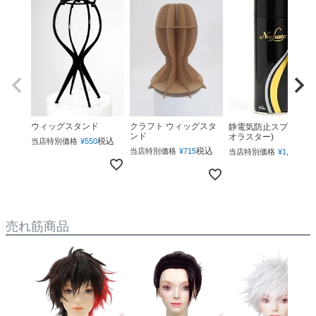
ウィッグスタンド
クラフト ウィッグスタ
静電気防止スプレー(ネ
ンド
オラスター)
税込
当店特別価格
¥
550
税込
税
当店特別価格
¥
715
当店特別価格
¥
1,760
売れ筋商品