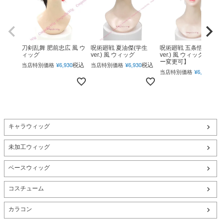
呪術廻戦 夏油傑(学生
呪術廻戦 五条悟(下ろ
刀剣乱舞 肥前忠広 風 ウ
ver.) 風 ウィッグ
ver.) 風 ウィッグ 【カ
ィッグ
ー変更可】
税込
税込
当店特別価格
¥
6,930
当店特別価格
¥
6,930
税
当店特別価格
¥
6,930
キャラウィッグ
未加工ウィッグ
ベースウィッグ
コスチューム
カラコン