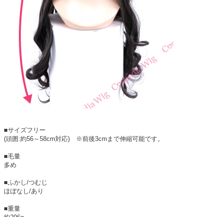
■サイズフリー
(頭囲:約56～58cm対応) ※前後3cmまで伸縮可能です。
■毛量
多め
■ふかし/つむじ
ほぼなし/あり
■重量