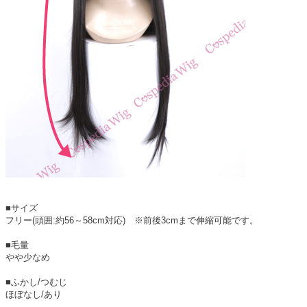
■サイズ
フリー(頭囲:約56～58cm対応) ※前後3cmまで伸縮可能です。
■毛量
やや少なめ
■ふかし/つむじ
ほぼなし/あり