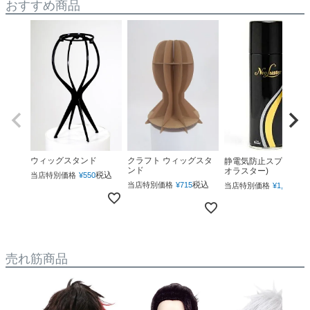
おすすめ商品
ウィッグスタンド
クラフト ウィッグスタ
静電気防止スプレー(ネ
ンド
オラスター)
税込
当店特別価格
¥
550
税込
税
当店特別価格
¥
715
当店特別価格
¥
1,760
売れ筋商品