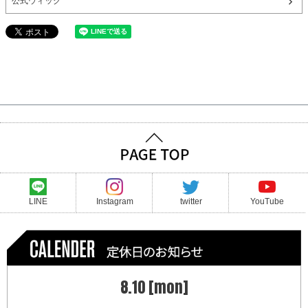
公式ウィッグ
LINE
Instagram
twitter
YouTube
8.10 [mon]