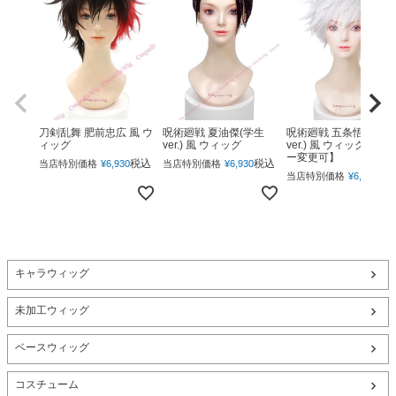
呪術廻戦 夏油傑(学生
呪術廻戦 五条悟(下ろ
刀剣乱舞 肥前忠広 風 ウ
ver.) 風 ウィッグ
ver.) 風 ウィッグ 【カ
ィッグ
ー変更可】
税込
税込
当店特別価格
¥
6,930
当店特別価格
¥
6,930
税
当店特別価格
¥
6,930
キャラウィッグ
未加工ウィッグ
ベースウィッグ
コスチューム