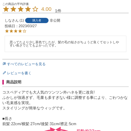
4.00
1
しな
1
非公開
購入者
投稿日
2023/03/27
思ってたより少し茶色でしたが、髪の毛の短さがちょうど良くてセットしや
すい長さでとてもよかったです。
すべてのレビューを見る
レビューを書く
商品説明
コスペディアでも大人気のツンツン外ハネを更に改良!
ふかしが強過ぎず、毛量も多すぎない様に調整する事により、ごわつかな
い毛束感を実現。
スタイリングが簡単なウィッグです。
■長さ
前髪:22cm/横髪:27cm/後髪:31cm/襟足:5cm