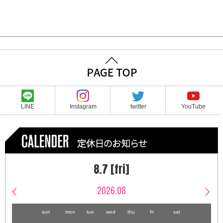
LINE
Instagram
twitter
YouTube
8.7 [fri]
2026.08
sun
mon
tue
wed
thu
fri
sat