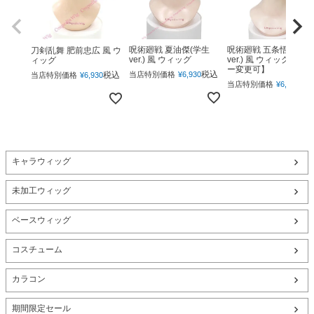
呪術廻戦 夏油傑(学生
呪術廻戦 五条悟(下ろ
刀剣乱舞 肥前忠広 風 ウ
ver.) 風 ウィッグ
ver.) 風 ウィッグ 【カ
ィッグ
ー変更可】
税込
税込
当店特別価格
¥
6,930
当店特別価格
¥
6,930
税
当店特別価格
¥
6,930
キャラウィッグ
未加工ウィッグ
ベースウィッグ
コスチューム
カラコン
期間限定セール