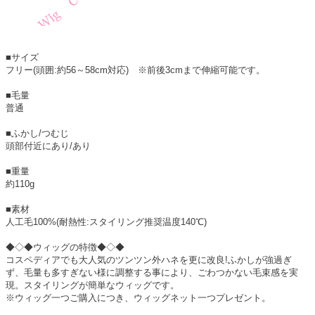
■サイズ
フリー(頭囲:約56～58cm対応) ※前後3cmまで伸縮可能です。
■毛量
普通
■ふかし/つむじ
頭部付近にあり/あり
■重量
約110g
■素材
人工毛100%(耐熱性:スタイリング推奨温度140℃)
◆◇◆ウィッグの特徴◆◇◆
コスペディアでも大人気のツンツン外ハネを更に改良!ふかしが強過ぎ
ず、毛量も多すぎない様に調整する事により、ごわつかない毛束感を実
現。スタイリングが簡単なウィッグです。
※ウィッグ一つご購入につき、ウィッグネット一つプレゼント。