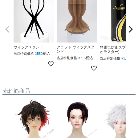
ウィッグスタンド
クラフト ウィッグスタ
静電気防止スプレー(ネ
ンド
オラスター)
税込
当店特別価格
¥
550
税込
税
当店特別価格
¥
715
当店特別価格
¥
1,760
売れ筋商品