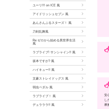
ユーリ!!! on ICE 風
アイドリッシュセブン 風
あんさんぶるスターズ！ 風
刀剣乱舞風
Re:ゼロから始める異世界生活
風
ラブライブ! サンシャイン!! 風
坂本ですが? 風
ハイキュー!! 風
文豪ストレイドッグス 風
弱虫ペダル 風
安
ラブライブ！ 風
し
デュラララ!! 風
摩