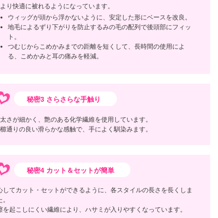
より快適に被れるようになっています。
ウィッグが頭から浮かないように、安定した形にベースを改良。
地毛によるずり下がりを防止するみの毛の配列で後頭部にフィッ
ト。
つむじからこめかみまでの距離を短くして、長時間の使用によ
る、こめかみと耳の痛みを軽減。
秘密3 さらさらな手触り
太さが細かく、艶のある化学繊維を使用しています。
櫛通りの良い滑らかな感触で、手によく馴染みます。
秘密4 カット＆セットが簡単
心してカット・セットができるように、各スタイルの長さを長くしま
た。
擦を起こしにくい繊維により、ハサミが入りやすくなっています。