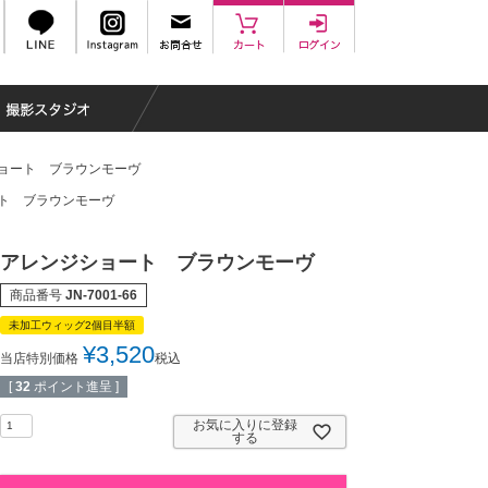
ョート ブラウンモーヴ
ト ブラウンモーヴ
アレンジショート ブラウンモーヴ
商品番号
JN-7001-66
未加工ウィッグ2個目半額
¥
3,520
当店特別価格
税込
[
32
ポイント進呈 ]
お気に入りに登録
する