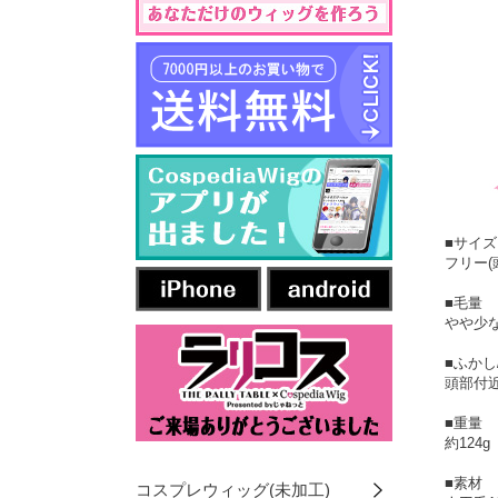
■サイズ
フリー(
■毛量
やや少
■ふかし
頭部付
■重量
約124g
■素材
コスプレウィッグ(未加工)