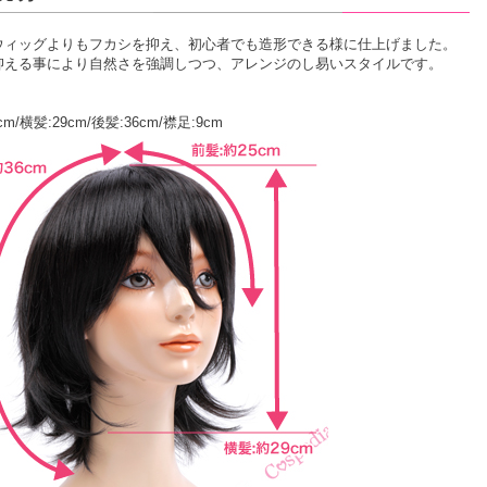
ウィッグよりもフカシを抑え、初心者でも造形できる様に仕上げました。
抑える事により自然さを強調しつつ、アレンジのし易いスタイルです。
cm/横髪:29cm/後髪:36cm/襟足:9cm