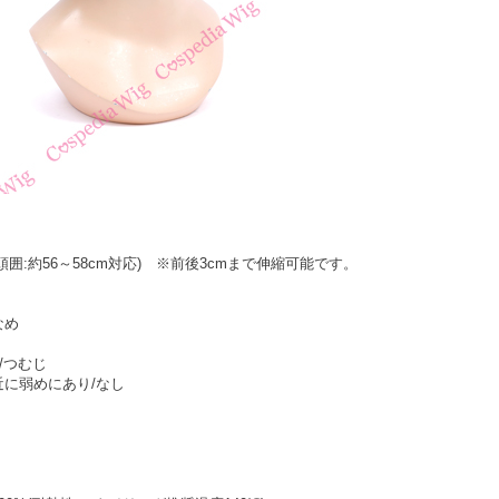
頭囲:約56～58cm対応) ※前後3cmまで伸縮可能です。
なめ
/つむじ
近に弱めにあり/なし