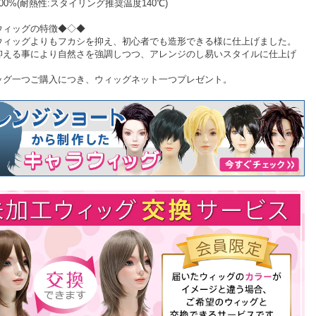
00%(耐熱性:スタイリング推奨温度140℃)
ウィッグの特徴◆◇◆
ウィッグよりもフカシを抑え、初心者でも造形できる様に仕上げました。
抑える事により自然さを強調しつつ、アレンジのし易いスタイルに仕上げ
。
ッグ一つご購入につき、ウィッグネット一つプレゼント。