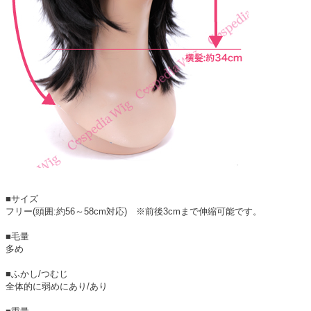
■サイズ
フリー(頭囲:約56～58cm対応) ※前後3cmまで伸縮可能です。
■毛量
多め
■ふかし/つむじ
全体的に弱めにあり/あり