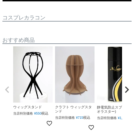
コスプレカラコン
おすすめ商品
ウィッグスタンド
クラフト ウィッグスタ
静電気防止スプレー(ネ
ンド
オラスター)
税込
当店特別価格
¥
550
税込
税
当店特別価格
¥
715
当店特別価格
¥
1,760