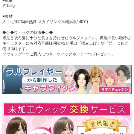
■重量
約152g
■素材
人工毛100%(耐熱性:スタイリング推奨温度140℃)
◆◇◆ウィッグの特徴◆◇◆
襟足と後ろ髪に十分な長さを持たせたウルフスタイル。襟足の長い独特な
キャラクターにも対応可能!必要のない毛は「揉み上げ」や「髭」にもご
使用頂けます。
※ウィッグ一つご購入につき、ウィッグネット一つプレゼント。