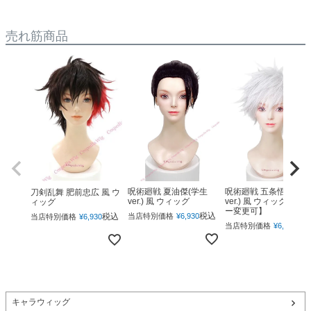
売れ筋商品
呪術廻戦 夏油傑(学生
呪術廻戦 五条悟(下ろ
刀剣乱舞 肥前忠広 風 ウ
ver.) 風 ウィッグ
ver.) 風 ウィッグ 【カ
ィッグ
ー変更可】
税込
税込
当店特別価格
¥
6,930
当店特別価格
¥
6,930
税
当店特別価格
¥
6,930
キャラウィッグ