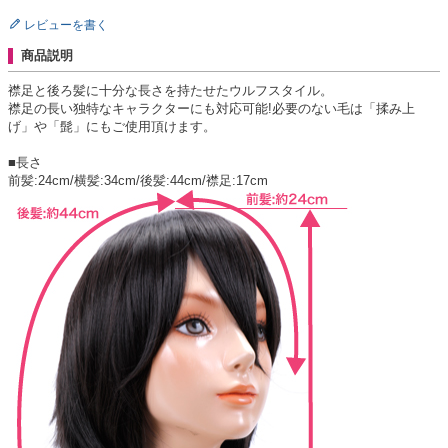
レビューを書く
商品説明
襟足と後ろ髪に十分な長さを持たせたウルフスタイル。
襟足の長い独特なキャラクターにも対応可能!必要のない毛は「揉み上
げ」や「髭」にもご使用頂けます。
■長さ
前髪:24cm/横髪:34cm/後髪:44cm/襟足:17cm