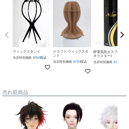
ウィッグスタンド
クラフト ウィッグスタ
静電気防止スプレー(ネ
ンド
オラスター)
税込
当店特別価格
¥
550
税込
税
当店特別価格
¥
715
当店特別価格
¥
1,760
売れ筋商品