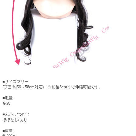
■サイズフリー
(頭囲:約56～58cm対応) ※前後3cmまで伸縮可能です。
■毛量
多め
■ふかし/つむじ
ほぼなし/あり
■重量