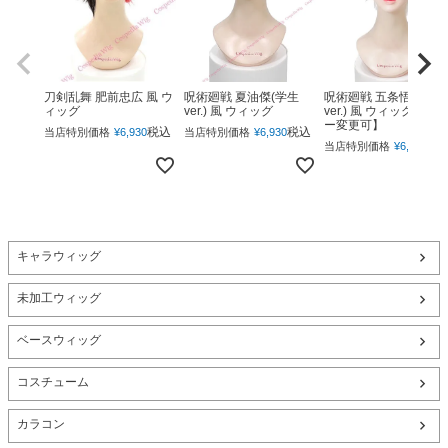
呪術廻戦 夏油傑(学生
呪術廻戦 五条悟(下ろ
刀剣乱舞 肥前忠広 風 ウ
ver.) 風 ウィッグ
ver.) 風 ウィッグ 【カ
ィッグ
ー変更可】
税込
税込
当店特別価格
¥
6,930
当店特別価格
¥
6,930
税
当店特別価格
¥
6,930
キャラウィッグ
未加工ウィッグ
ベースウィッグ
コスチューム
カラコン